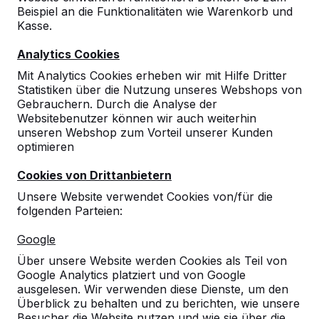
Beispiel an die Funktionalitäten wie Warenkorb und
Kasse.
Analytics Cookies
Mit Analytics Cookies erheben wir mit Hilfe Dritter
Statistiken über die Nutzung unseres Webshops von
Gebrauchern. Durch die Analyse der
Websitebenutzer können wir auch weiterhin
unseren Webshop zum Vorteil unserer Kunden
optimieren
Cookies von Drittanbietern
Unsere Website verwendet Cookies von/für die
folgenden Parteien:
Referenzen
Google
Unsere Produkte finden Sie in ganz Europa
Über unsere Website werden Cookies als Teil von
und darüber hinaus. Sehen Sie hier, wo Sie
Google Analytics platziert und von Google
ein HeBlad-Produkt in Ihrer Nähe finden.
ausgelesen. Wir verwenden diese Dienste, um den
Überblick zu behalten und zu berichten, wie unsere
Produkt
Besucher die Website nutzen und wie sie über die