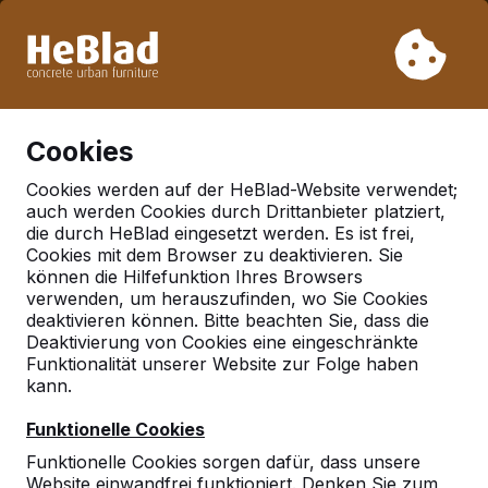
Aufgrund unseres Urlaubs liefern wir von Woche 31 bis
Woche 33 nicht. Bitte berücksichtigen Sie daher längere
Lieferzeiten.
Schon mehr als 30.000 Produkten verkauft
0
Cookies
Cookies werden auf der HeBlad-Website verwendet;
auch werden Cookies durch Drittanbieter platziert,
Deutschland
die durch HeBlad eingesetzt werden. Es ist frei,
Cookies mit dem Browser zu deaktivieren. Sie
Referenties in:
Hannover
können die Hilfefunktion Ihres Browsers
verwenden, um herauszufinden, wo Sie Cookies
deaktivieren können. Bitte beachten Sie, dass die
Deaktivierung von Cookies eine eingeschränkte
Geen reviews gevonden voor deze
Funktionalität unserer Website zur Folge haben
locatie.
kann.
Funktionelle Cookies
Funktionelle Cookies sorgen dafür, dass unsere
Website einwandfrei funktioniert. Denken Sie zum