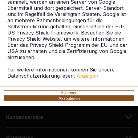
sammelt, werden an einen Server von Google
übermittelt und dort gespeichert. Server-Standort
sind im Regelfall die Vereinigten Staaten. Google ist
Kontakt
an mehrere Rahmenbedingungen für die
Selbstregulierung gehalten, einschließlich der EU-
HeBlad Deutschland
US Privacy Shield Framework. Besuchen Sie die
Diekerstraße 97
Privacy Shield-Website, um weitere Informationen
über das Privacy Shield-Programm der EU und der
42781 Haan
USA zu erhalten und die Zertifizierung von Google
Deutschland
einzusehen.
+49 212 934 77 25
Für weitere Informationen können Sie unsere
Datenschutzerklärung lesen:
info@HeBlad.de
Anzeigen
Ablehnen
Akzeptieren
Kundenservice
Kategorien