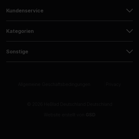
10
Kundenservice
Ich habe vor einigen Jahren die gleiche Platte
gekauft und bin sehr zufrieden mit der
Qualität.
Kategorien
07-05-2026
Sonstige
10
Dirk Zenz
07-05-2026
Allgemeine Geschäftsbedingungen
|
Privacy
10
06-05-2026
© 2026 HeBlad Deutschland Deutschland
Website erstellt von
GSD
10
Der gelieferte Tischkicker schaut sehr gut