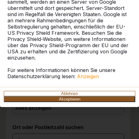
sammelt, werden an einen Server von Google
übermittelt und dort gespeichert. Server-Standort
sind im Regelfall die Vereinigten Staaten. Google ist
10
an mehrere Rahmenbedingungen für die
Referenzen
Selbstregulierung gehalten, einschließlich der EU-
Die Tischgruppen stehen seit drei Tagen und
US Privacy Shield Framework. Besuchen Sie die
sie werden von den Kindern sehr gut
Privacy Shield-Website, um weitere Informationen
angenommen. Wir sind sehr zufrieden mit der
Unsere Produkte finden Sie in ganz Europa
über das Privacy Shield-Programm der EU und der
Entscheidung für die Picknicksets.
und darüber hinaus. Sehen Sie hier, wo Sie
USA zu erhalten und die Zertifizierung von Google
Grundschule Friedrichsthal
03-06-2026
ein HeBlad-Produkt in Ihrer Nähe finden.
einzusehen.
Produkt
Für weitere Informationen können Sie unsere
Datenschutzerklärung lesen:
10
Anzeigen
Alles anzeigen
Wir sind ganz begeistert über die Spielgeräte.
Es ist eine hochwertige Qualität. Die
Kategorie
Ablehnen
Anlieferung war super; der Fahrer hat
Akzeptieren
ausreichend Zeit, die Geräte auf den besten
Alles anzeigen
Standort zu stellen. Die Spielgeräte wurden
bereits sehr gut bespielt. Tolle Produkte und
das Zubehör stellen wir in einer Alubox
Ort oder Postleitzahl suchen
daneben zur Verfügung. So ist ein spontanes
Spiel im Mehrgenerationenpark jederzeit