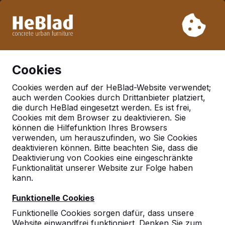
Aufgrund unseres Urlaubs liefern wir von Woche 31 bis
Woche 33 nicht. Bitte berücksichtigen Sie daher längere
Lieferzeiten.
Schon mehr als 30.000 Produkten verkauft
0
Cookies
Cookies werden auf der HeBlad-Website verwendet;
auch werden Cookies durch Drittanbieter platziert,
Geen referenties gevonden in 'schonebeck-elbe'
die durch HeBlad eingesetzt werden. Es ist frei,
Cookies mit dem Browser zu deaktivieren. Sie
können die Hilfefunktion Ihres Browsers
Deutschland
verwenden, um herauszufinden, wo Sie Cookies
Referenties in:
deaktivieren können. Bitte beachten Sie, dass die
Deaktivierung von Cookies eine eingeschränkte
Deutschland
Funktionalität unserer Website zur Folge haben
kann.
Funktionelle Cookies
Funktionelle Cookies sorgen dafür, dass unsere
Website einwandfrei funktioniert. Denken Sie zum