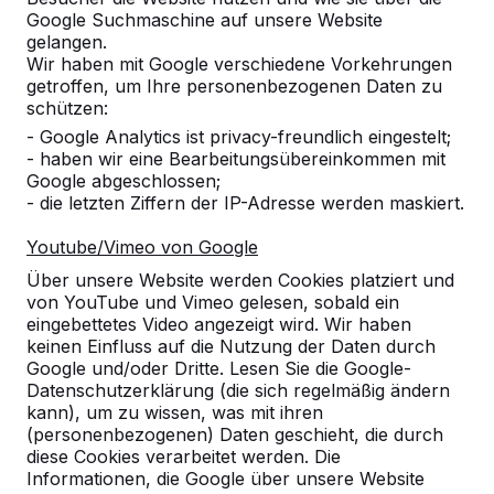
Google Suchmaschine auf unsere Website
8
gelangen.
Wir haben mit Google verschiedene Vorkehrungen
Bisher ist dieses Produkt unsere Erfahrung.
getroffen, um Ihre personenbezogenen Daten zu
Es ist gut angenommen worden und man
schützen:
kann schön dran sitzen. Alles in allem ein
- Google Analytics ist privacy-freundlich eingestelt;
sehr gutes Produkt. Kann man nur
- haben wir eine Bearbeitungsübereinkommen mit
empfehlen.
Google abgeschlossen;
25-06-2026
- die letzten Ziffern der IP-Adresse werden maskiert.
Youtube/Vimeo von Google
10
Über unsere Website werden Cookies platziert und
von YouTube und Vimeo gelesen, sobald ein
23-06-2026
eingebettetes Video angezeigt wird. Wir haben
keinen Einfluss auf die Nutzung der Daten durch
Google und/oder Dritte. Lesen Sie die Google-
Datenschutzerklärung (die sich regelmäßig ändern
10
kann), um zu wissen, was mit ihren
dieses war die erste Bestellung. Es war alles
(personenbezogenen) Daten geschieht, die durch
durchweg positiv
diese Cookies verarbeitet werden. Die
Gabi Baxpehler
10-06-2026
Informationen, die Google über unsere Website