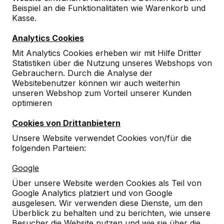
Beispiel an die Funktionalitäten wie Warenkorb und
Kasse.
Analytics Cookies
Mit Analytics Cookies erheben wir mit Hilfe Dritter
10
Statistiken über die Nutzung unseres Webshops von
02-07-2026
Gebrauchern. Durch die Analyse der
Websitebenutzer können wir auch weiterhin
unseren Webshop zum Vorteil unserer Kunden
optimieren
10
Cookies von Drittanbietern
30-06-2026
Unsere Website verwendet Cookies von/für die
folgenden Parteien:
10
Google
Qualitativ sehr hochwertige Spielgeräte.
Über unsere Website werden Cookies als Teil von
Unsere Schüler sind begeistert!
Google Analytics platziert und von Google
30-06-2026
ausgelesen. Wir verwenden diese Dienste, um den
Überblick zu behalten und zu berichten, wie unsere
Besucher die Website nutzen und wie sie über die