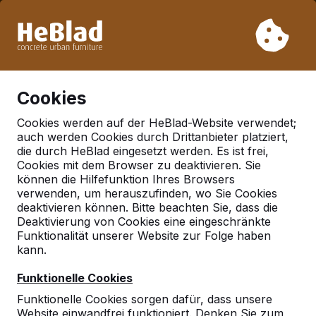
Aufgrund unseres Urlaubs liefern wir von Woche 31 bis
Woche 33 nicht. Bitte berücksichtigen Sie daher längere
Lieferzeiten.
Schon mehr als 30.000 Produkten verkauft
0
Cookies
Cookies werden auf der HeBlad-Website verwendet;
auch werden Cookies durch Drittanbieter platziert,
Deutschland
die durch HeBlad eingesetzt werden. Es ist frei,
Cookies mit dem Browser zu deaktivieren. Sie
Referenties in:
können die Hilfefunktion Ihres Browsers
Langerwehe
verwenden, um herauszufinden, wo Sie Cookies
deaktivieren können. Bitte beachten Sie, dass die
Deaktivierung von Cookies eine eingeschränkte
Funktionalität unserer Website zur Folge haben
kann.
Funktionelle Cookies
Funktionelle Cookies sorgen dafür, dass unsere
Website einwandfrei funktioniert. Denken Sie zum