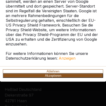
sammelt, werden an einen Server von Google
Ort oder Postleitzahl suchen
übermittelt und dort gespeichert. Server-Standort
sind im Regelfall die Vereinigten Staaten. Google ist
an mehrere Rahmenbedingungen für die
Selbstregulierung gehalten, einschließlich der EU-
US Privacy Shield Framework. Besuchen Sie die
Privacy Shield-Website, um weitere Informationen
über das Privacy Shield-Programm der EU und der
USA zu erhalten und die Zertifizierung von Google
Zie ook
einzusehen.
Düren
Für weitere Informationen können Sie unsere
Datenschutzerklärung lesen:
Anzeigen
Ablehnen
Akzeptieren
Kontakt
HeBlad Deutschland
Diekerstraße 97
42781 Haan