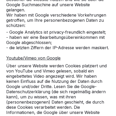
Google Suchmaschine auf unsere Website
gelangen.
Wir haben mit Google verschiedene Vorkehrungen
getroffen, um Ihre personenbezogenen Daten zu
schützen:
- Google Analytics ist privacy-freundlich eingestelt;
Referenzen
- haben wir eine Bearbeitungsübereinkommen mit
Google abgeschlossen;
Unsere Produkte finden Sie in ganz Europa
- die letzten Ziffern der IP-Adresse werden maskiert.
und darüber hinaus. Sehen Sie hier, wo Sie
ein HeBlad-Produkt in Ihrer Nähe finden.
Youtube/Vimeo von Google
Über unsere Website werden Cookies platziert und
Produkt
von YouTube und Vimeo gelesen, sobald ein
eingebettetes Video angezeigt wird. Wir haben
Alles anzeigen
keinen Einfluss auf die Nutzung der Daten durch
Google und/oder Dritte. Lesen Sie die Google-
Kategorie
Datenschutzerklärung (die sich regelmäßig ändern
kann), um zu wissen, was mit ihren
(personenbezogenen) Daten geschieht, die durch
Alles anzeigen
diese Cookies verarbeitet werden. Die
Informationen, die Google über unsere Website