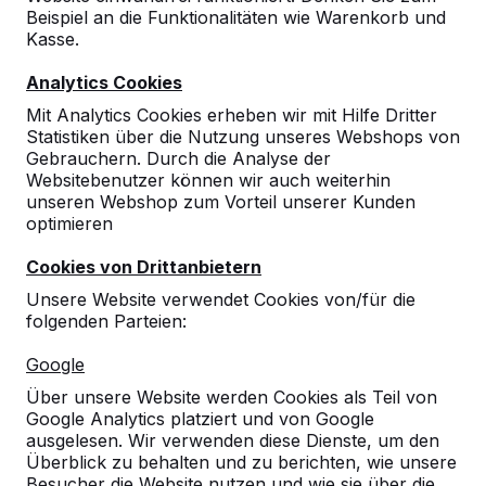
Beispiel an die Funktionalitäten wie Warenkorb und
Kasse.
10
Analytics Cookies
Die TT-Platten sind stabil und dank der glatten
Mit Analytics Cookies erheben wir mit Hilfe Dritter
Oberfläche gut zu bespielen.
Statistiken über die Nutzung unseres Webshops von
24-06-2024
Gebrauchern. Durch die Analyse der
Websitebenutzer können wir auch weiterhin
unseren Webshop zum Vorteil unserer Kunden
optimieren
Cookies von Drittanbietern
Unsere Website verwendet Cookies von/für die
folgenden Parteien:
Google
Über unsere Website werden Cookies als Teil von
Google Analytics platziert und von Google
ausgelesen. Wir verwenden diese Dienste, um den
Überblick zu behalten und zu berichten, wie unsere
Besucher die Website nutzen und wie sie über die