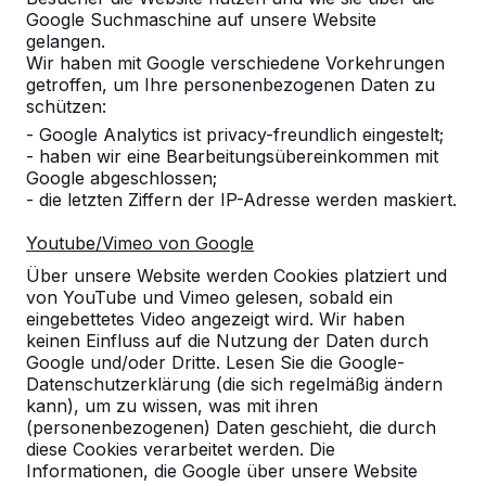
Google Suchmaschine auf unsere Website
gelangen.
Wir haben mit Google verschiedene Vorkehrungen
getroffen, um Ihre personenbezogenen Daten zu
schützen:
- Google Analytics ist privacy-freundlich eingestelt;
- haben wir eine Bearbeitungsübereinkommen mit
Google abgeschlossen;
- die letzten Ziffern der IP-Adresse werden maskiert.
Youtube/Vimeo von Google
Tischtennistische -->
Fußvolleyball -->
Über unsere Website werden Cookies platziert und
Spieltische für endlosen
Bestellen Sie den Beto
von YouTube und Vimeo gelesen, sobald ein
Spielspaß im Freien:
Fußvolleyballtisch direk
eingebettetes Video angezeigt wird. Wir haben
wetterbeständig,
beim Hersteller und erh
keinen Einfluss auf die Nutzung der Daten durch
Google und/oder Dritte. Lesen Sie die Google-
außerordentlich stabil. Die ideale
den maximalen Service.
Datenschutzerklärung (die sich regelmäßig ändern
Wahl.
endlo...
kann), um zu wissen, was mit ihren
(personenbezogenen) Daten geschieht, die durch
diese Cookies verarbeitet werden. Die
Informationen, die Google über unsere Website