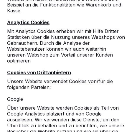
Beispiel an die Funktionalitäten wie Warenkorb und
Kasse.
Analytics Cookies
Mit Analytics Cookies erheben wir mit Hilfe Dritter
Statistiken über die Nutzung unseres Webshops von
Gebrauchern. Durch die Analyse der
Tischtennistische, Bänke und
Websitebenutzer können wir auch weiterhin
unseren Webshop zum Vorteil unserer Kunden
Spieltische aus Beton.
optimieren
Bestellen Sie direkt beim Hersteller der
robustesten Spieltische.
Cookies von Drittanbietern
Unsere Tische ansehen -->
Unsere Website verwendet Cookies von/für die
folgenden Parteien:
Google
Über unsere Website werden Cookies als Teil von
Google Analytics platziert und von Google
Entdecken Sie unser komplettes
ausgelesen. Wir verwenden diese Dienste, um den
Sortiment
Überblick zu behalten und zu berichten, wie unsere
Besucher die Website nutzen und wie sie über die