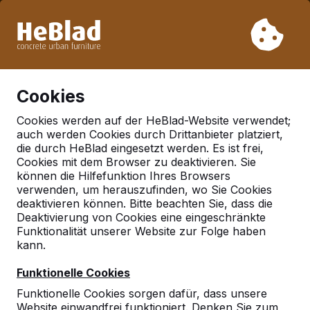
Aufgrund unseres Urlaubs liefern wir von Woche 31 bis
Woche 33 nicht. Bitte berücksichtigen Sie daher längere
Lieferzeiten.
Schon mehr als 30.000 Produkten verkauft
0
Cookies
Cookies werden auf der HeBlad-Website verwendet;
auch werden Cookies durch Drittanbieter platziert,
Deutschland
die durch HeBlad eingesetzt werden. Es ist frei,
Cookies mit dem Browser zu deaktivieren. Sie
Referenties in:
Steinheim
können die Hilfefunktion Ihres Browsers
verwenden, um herauszufinden, wo Sie Cookies
deaktivieren können. Bitte beachten Sie, dass die
Deaktivierung von Cookies eine eingeschränkte
Geen reviews gevonden voor deze
Funktionalität unserer Website zur Folge haben
locatie.
kann.
Funktionelle Cookies
Funktionelle Cookies sorgen dafür, dass unsere
Website einwandfrei funktioniert. Denken Sie zum