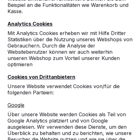
Beispiel an die Funktionalitäten wie Warenkorb und
Kasse.
Analytics Cookies
Mit Analytics Cookies erheben wir mit Hilfe Dritter
Statistiken über die Nutzung unseres Webshops von
Gebrauchern. Durch die Analyse der
Websitebenutzer können wir auch weiterhin
unseren Webshop zum Vorteil unserer Kunden
optimieren
Cookies von Drittanbietern
Unsere Website verwendet Cookies von/für die
folgenden Parteien:
Referenzen
Google
Unsere Produkte finden Sie in ganz Europa
Über unsere Website werden Cookies als Teil von
und darüber hinaus. Sehen Sie hier, wo Sie
Google Analytics platziert und von Google
ein HeBlad-Produkt in Ihrer Nähe finden.
ausgelesen. Wir verwenden diese Dienste, um den
Überblick zu behalten und zu berichten, wie unsere
Produkt
Besucher die Website nutzen und wie sie über die