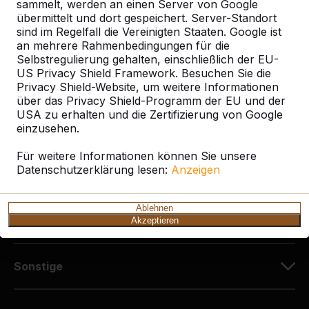
Diekerstraße 97
sammelt, werden an einen Server von Google
42781 Haan
übermittelt und dort gespeichert. Server-Standort
sind im Regelfall die Vereinigten Staaten. Google ist
Deutschland
an mehrere Rahmenbedingungen für die
Selbstregulierung gehalten, einschließlich der EU-
+49 212 934 77 25
US Privacy Shield Framework. Besuchen Sie die
info@HeBlad.de
Privacy Shield-Website, um weitere Informationen
über das Privacy Shield-Programm der EU und der
USA zu erhalten und die Zertifizierung von Google
einzusehen.
Für weitere Informationen können Sie unsere
Datenschutzerklärung lesen:
Anzeigen
Kundenservice
Ablehnen
Kategorien
Akzeptieren
Sonstige