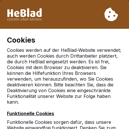
Aufgrund unseres Urlaubs liefern wir von Woche 31 bis
Woche 33 nicht. Bitte berücksichtigen Sie daher längere
Lieferzeiten.
Schon mehr als 30.000 Produkten verkauft
0
Cookies
Cookies werden auf der HeBlad-Website verwendet;
auch werden Cookies durch Drittanbieter platziert,
Deutschland
die durch HeBlad eingesetzt werden. Es ist frei,
Cookies mit dem Browser zu deaktivieren. Sie
Referenties in:
Moers
können die Hilfefunktion Ihres Browsers
verwenden, um herauszufinden, wo Sie Cookies
deaktivieren können. Bitte beachten Sie, dass die
Deaktivierung von Cookies eine eingeschränkte
Funktionalität unserer Website zur Folge haben
kann.
Funktionelle Cookies
Funktionelle Cookies sorgen dafür, dass unsere
Website einwandfrei funktioniert. Denken Sie zum