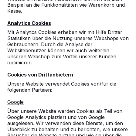
Beispiel an die Funktionalitäten wie Warenkorb und
10
Kasse.
Die Produkte sind wirklich hervorragend, die
Analytics Cookies
Qualität überzeugt jedes Mal. Ich würde
jederzeit wieder bestellen.
Mit Analytics Cookies erheben wir mit Hilfe Dritter
Al Atat (Stadt Moers)
05-12-2025
Statistiken über die Nutzung unseres Webshops von
Gebrauchern. Durch die Analyse der
Websitebenutzer können wir auch weiterhin
unseren Webshop zum Vorteil unserer Kunden
10
optimieren
KV
20-08-2024
Cookies von Drittanbietern
Unsere Website verwendet Cookies von/für die
folgenden Parteien:
10
Google
Übersichtliche Homepage zur Auswahl der
Produkte. Gute Datenblätter mit den Maßen.
Über unsere Website werden Cookies als Teil von
08-06-2022
Google Analytics platziert und von Google
ausgelesen. Wir verwenden diese Dienste, um den
Überblick zu behalten und zu berichten, wie unsere
Besucher die Website nutzen und wie sie über die