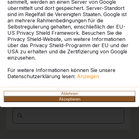
Referenzen
sammelt, werden an einen Server von Google
übermittelt und dort gespeichert. Server-Standort
sind im Regelfall die Vereinigten Staaten. Google ist
Unsere Produkte finden Sie in ganz Europa
an mehrere Rahmenbedingungen für die
und darüber hinaus. Sehen Sie hier, wo Sie
Selbstregulierung gehalten, einschließlich der EU-
ein HeBlad-Produkt in Ihrer Nähe finden.
US Privacy Shield Framework. Besuchen Sie die
Privacy Shield-Website, um weitere Informationen
Produkt
über das Privacy Shield-Programm der EU und der
USA zu erhalten und die Zertifizierung von Google
Alles anzeigen
einzusehen.
Kategorie
Für weitere Informationen können Sie unsere
Datenschutzerklärung lesen:
Anzeigen
Alles anzeigen
Ablehnen
Akzeptieren
Ort oder Postleitzahl suchen