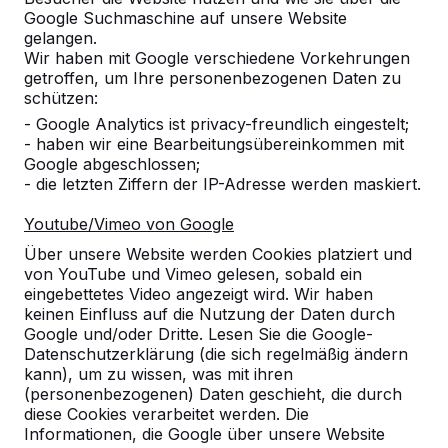
10
Google Suchmaschine auf unsere Website
gelangen.
Schnelle Lieferung.
Wir haben mit Google verschiedene Vorkehrungen
Platte wird durch Unternehmer vor Ort
getroffen, um Ihre personenbezogenen Daten zu
aufgestellt.
schützen:
Sind wie immer zufrieden.
27-08-2018
- Google Analytics ist privacy-freundlich eingestelt;
- haben wir eine Bearbeitungsübereinkommen mit
Google abgeschlossen;
- die letzten Ziffern der IP-Adresse werden maskiert.
10
Youtube/Vimeo von Google
Schnelle Lieferung, Aufstellung an Spielort
durch Heblad, hohe Standfestigkeit durch
Über unsere Website werden Cookies platziert und
hohes Eigengewicht.
von YouTube und Vimeo gelesen, sobald ein
eingebettetes Video angezeigt wird. Wir haben
Sind super zufrieden.
keinen Einfluss auf die Nutzung der Daten durch
MB
20-07-2017
Google und/oder Dritte. Lesen Sie die Google-
Datenschutzerklärung (die sich regelmäßig ändern
kann), um zu wissen, was mit ihren
(personenbezogenen) Daten geschieht, die durch
diese Cookies verarbeitet werden. Die
Informationen, die Google über unsere Website