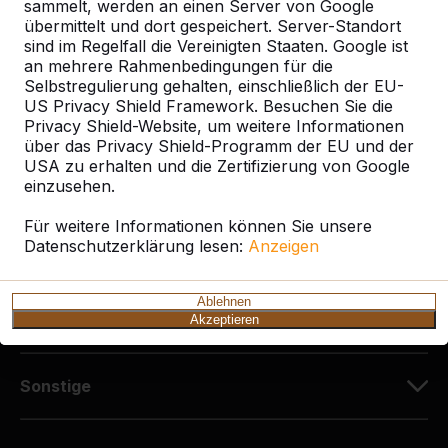
Diekerstraße 97
sammelt, werden an einen Server von Google
42781 Haan
übermittelt und dort gespeichert. Server-Standort
sind im Regelfall die Vereinigten Staaten. Google ist
Deutschland
an mehrere Rahmenbedingungen für die
Selbstregulierung gehalten, einschließlich der EU-
+49 212 934 77 25
US Privacy Shield Framework. Besuchen Sie die
info@HeBlad.de
Privacy Shield-Website, um weitere Informationen
über das Privacy Shield-Programm der EU und der
USA zu erhalten und die Zertifizierung von Google
einzusehen.
Für weitere Informationen können Sie unsere
Datenschutzerklärung lesen:
Anzeigen
Kundenservice
Ablehnen
Kategorien
Akzeptieren
Sonstige