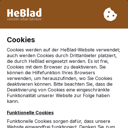
Aufgrund unseres Urlaubs liefern wir von Woche 31 bis
Woche 33 nicht. Bitte berücksichtigen Sie daher längere
Lieferzeiten.
Schon mehr als 30.000 Produkten verkauft
0
Cookies
Cookies werden auf der HeBlad-Website verwendet;
auch werden Cookies durch Drittanbieter platziert,
Deutschland
die durch HeBlad eingesetzt werden. Es ist frei,
Cookies mit dem Browser zu deaktivieren. Sie
Referenties in:
Gedern
können die Hilfefunktion Ihres Browsers
verwenden, um herauszufinden, wo Sie Cookies
deaktivieren können. Bitte beachten Sie, dass die
Deaktivierung von Cookies eine eingeschränkte
Geen reviews gevonden voor deze
Funktionalität unserer Website zur Folge haben
locatie.
kann.
Funktionelle Cookies
Funktionelle Cookies sorgen dafür, dass unsere
Website einwandfrei funktioniert. Denken Sie zum