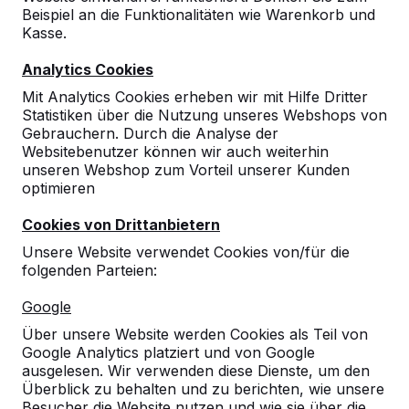
Beispiel an die Funktionalitäten wie Warenkorb und
Kasse.
Analytics Cookies
Mit Analytics Cookies erheben wir mit Hilfe Dritter
Statistiken über die Nutzung unseres Webshops von
Gebrauchern. Durch die Analyse der
Websitebenutzer können wir auch weiterhin
unseren Webshop zum Vorteil unserer Kunden
optimieren
Cookies von Drittanbietern
Unsere Website verwendet Cookies von/für die
folgenden Parteien:
Referenzen
Google
Unsere Produkte finden Sie in ganz Europa
Über unsere Website werden Cookies als Teil von
und darüber hinaus. Sehen Sie hier, wo Sie
Google Analytics platziert und von Google
ein HeBlad-Produkt in Ihrer Nähe finden.
ausgelesen. Wir verwenden diese Dienste, um den
Überblick zu behalten und zu berichten, wie unsere
Produkt
Besucher die Website nutzen und wie sie über die