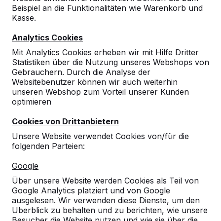
Beispiel an die Funktionalitäten wie Warenkorb und
10
Kasse.
03-02-2023
Analytics Cookies
Mit Analytics Cookies erheben wir mit Hilfe Dritter
Statistiken über die Nutzung unseres Webshops von
9
Gebrauchern. Durch die Analyse der
Websitebenutzer können wir auch weiterhin
Danke die Zustellung hat sehr gut geklappt.
unseren Webshop zum Vorteil unserer Kunden
Professioneller und sehr genauer Fahrer !
optimieren
Sollte ich erneut Produkte von Ihnen
Cookies von Drittanbietern
benötigen, so melde ich mich !
Florian Redlefsen
20-07-2016
Unsere Website verwendet Cookies von/für die
folgenden Parteien:
Google
Über unsere Website werden Cookies als Teil von
Google Analytics platziert und von Google
ausgelesen. Wir verwenden diese Dienste, um den
Überblick zu behalten und zu berichten, wie unsere
Besucher die Website nutzen und wie sie über die