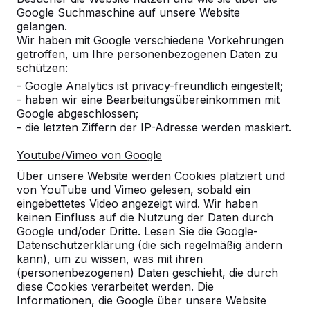
Google Suchmaschine auf unsere Website
gelangen.
Wir haben mit Google verschiedene Vorkehrungen
getroffen, um Ihre personenbezogenen Daten zu
schützen:
- Google Analytics ist privacy-freundlich eingestelt;
- haben wir eine Bearbeitungsübereinkommen mit
Google abgeschlossen;
- die letzten Ziffern der IP-Adresse werden maskiert.
Youtube/Vimeo von Google
Über unsere Website werden Cookies platziert und
Referenzen
von YouTube und Vimeo gelesen, sobald ein
eingebettetes Video angezeigt wird. Wir haben
keinen Einfluss auf die Nutzung der Daten durch
Unsere Produkte finden Sie in ganz Europa
Google und/oder Dritte. Lesen Sie die Google-
und darüber hinaus. Sehen Sie hier, wo Sie
Datenschutzerklärung (die sich regelmäßig ändern
ein HeBlad-Produkt in Ihrer Nähe finden.
kann), um zu wissen, was mit ihren
(personenbezogenen) Daten geschieht, die durch
Produkt
diese Cookies verarbeitet werden. Die
Informationen, die Google über unsere Website