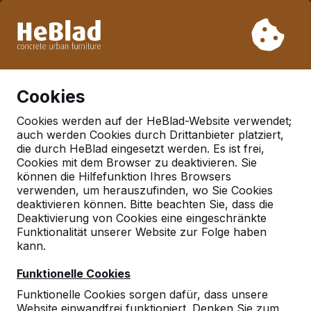
Aufgrund unseres Urlaubs liefern wir von Woche 31 bis
Woche 33 nicht. Bitte berücksichtigen Sie daher längere
Lieferzeiten.
Schon mehr als 30.000 Produkten verkauft
0
Cookies
Cookies werden auf der HeBlad-Website verwendet;
auch werden Cookies durch Drittanbieter platziert,
Deutschland
die durch HeBlad eingesetzt werden. Es ist frei,
Cookies mit dem Browser zu deaktivieren. Sie
Referenties in:
Hamburg
können die Hilfefunktion Ihres Browsers
verwenden, um herauszufinden, wo Sie Cookies
deaktivieren können. Bitte beachten Sie, dass die
Deaktivierung von Cookies eine eingeschränkte
Funktionalität unserer Website zur Folge haben
kann.
Funktionelle Cookies
Funktionelle Cookies sorgen dafür, dass unsere
Website einwandfrei funktioniert. Denken Sie zum