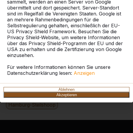
Alles anzeigen
sammelt, werden an einen Server von Google
übermittelt und dort gespeichert. Server-Standort
Kategorie
sind im Regelfall die Vereinigten Staaten. Google ist
an mehrere Rahmenbedingungen für die
Selbstregulierung gehalten, einschließlich der EU-
Alles anzeigen
US Privacy Shield Framework. Besuchen Sie die
Privacy Shield-Website, um weitere Informationen
über das Privacy Shield-Programm der EU und der
Ort oder Postleitzahl suchen
USA zu erhalten und die Zertifizierung von Google
einzusehen.
Für weitere Informationen können Sie unsere
Datenschutzerklärung lesen:
Anzeigen
Ablehnen
Zie ook
Akzeptieren
Hamburg-Steilshoop