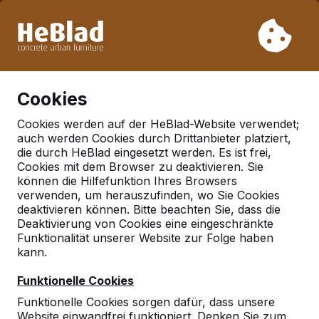
Aufgrund unseres Urlaubs liefern wir von Woche 31 bis
Woche 33 nicht. Bitte berücksichtigen Sie daher längere
Lieferzeiten.
Schon mehr als 30.000 Produkten verkauft
0
Cookies
Cookies werden auf der HeBlad-Website verwendet;
auch werden Cookies durch Drittanbieter platziert,
Deutschland
die durch HeBlad eingesetzt werden. Es ist frei,
Cookies mit dem Browser zu deaktivieren. Sie
Referenties in:
Briesen
können die Hilfefunktion Ihres Browsers
verwenden, um herauszufinden, wo Sie Cookies
deaktivieren können. Bitte beachten Sie, dass die
Deaktivierung von Cookies eine eingeschränkte
Funktionalität unserer Website zur Folge haben
kann.
Funktionelle Cookies
Funktionelle Cookies sorgen dafür, dass unsere
Website einwandfrei funktioniert. Denken Sie zum