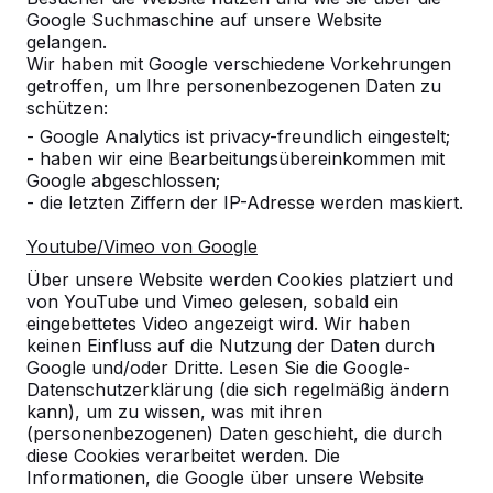
Google Suchmaschine auf unsere Website
gelangen.
Referenzen
Wir haben mit Google verschiedene Vorkehrungen
getroffen, um Ihre personenbezogenen Daten zu
schützen:
Unsere Produkte finden Sie in ganz Europa
- Google Analytics ist privacy-freundlich eingestelt;
und darüber hinaus. Sehen Sie hier, wo Sie
- haben wir eine Bearbeitungsübereinkommen mit
ein HeBlad-Produkt in Ihrer Nähe finden.
Google abgeschlossen;
- die letzten Ziffern der IP-Adresse werden maskiert.
Produkt
Youtube/Vimeo von Google
Alles anzeigen
Über unsere Website werden Cookies platziert und
von YouTube und Vimeo gelesen, sobald ein
Kategorie
eingebettetes Video angezeigt wird. Wir haben
keinen Einfluss auf die Nutzung der Daten durch
Alles anzeigen
Google und/oder Dritte. Lesen Sie die Google-
Datenschutzerklärung (die sich regelmäßig ändern
kann), um zu wissen, was mit ihren
Ort oder Postleitzahl suchen
(personenbezogenen) Daten geschieht, die durch
diese Cookies verarbeitet werden. Die
Informationen, die Google über unsere Website