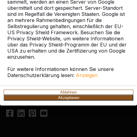
sammelt, werden an einen Server von Google
übermittelt und dort gespeichert. Server-Standort
sind im Regelfall die Vereinigten Staaten. Google ist
an mehrere Rahmenbedingungen für die
Selbstregulierung gehalten, einschließlich der EU-
US Privacy Shield Framework. Besuchen Sie die
Privacy Shield-Website, um weitere Informationen
Kontakt
über das Privacy Shield-Programm der EU und der
USA zu erhalten und die Zertifizierung von Google
HeBlad Deutschland
einzusehen.
Diekerstraße 97
Für weitere Informationen können Sie unsere
42781 Haan
Datenschutzerklärung lesen:
Anzeigen
Deutschland
+49 212 934 77 25
Ablehnen
Akzeptieren
info@HeBlad.de