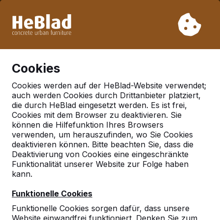
Aufgrund unseres Urlaubs liefern wir von Woche 31 bis
Woche 33 nicht. Bitte berücksichtigen Sie daher längere
Lieferzeiten.
Schon mehr als 30.000 Produkten verkauft
0
Cookies
Cookies werden auf der HeBlad-Website verwendet;
auch werden Cookies durch Drittanbieter platziert,
Deutschland
die durch HeBlad eingesetzt werden. Es ist frei,
Cookies mit dem Browser zu deaktivieren. Sie
Referenties in:
können die Hilfefunktion Ihres Browsers
Mittenwalde
verwenden, um herauszufinden, wo Sie Cookies
deaktivieren können. Bitte beachten Sie, dass die
Deaktivierung von Cookies eine eingeschränkte
Funktionalität unserer Website zur Folge haben
Geen reviews gevonden voor deze
kann.
locatie.
Funktionelle Cookies
Funktionelle Cookies sorgen dafür, dass unsere
Website einwandfrei funktioniert. Denken Sie zum