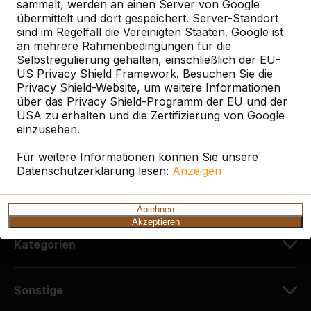
sammelt, werden an einen Server von Google
HeBlad Deutschland
übermittelt und dort gespeichert. Server-Standort
Diekerstraße 97
sind im Regelfall die Vereinigten Staaten. Google ist
42781 Haan
an mehrere Rahmenbedingungen für die
Deutschland
Selbstregulierung gehalten, einschließlich der EU-
US Privacy Shield Framework. Besuchen Sie die
Privacy Shield-Website, um weitere Informationen
+49 212 934 77 25
über das Privacy Shield-Programm der EU und der
info@HeBlad.de
USA zu erhalten und die Zertifizierung von Google
einzusehen.
Für weitere Informationen können Sie unsere
Datenschutzerklärung lesen:
Anzeigen
Kundenservice
Ablehnen
Akzeptieren
Kategorien
Sonstige