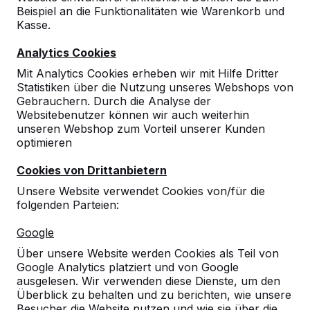
Beispiel an die Funktionalitäten wie Warenkorb und
Kasse.
Analytics Cookies
Mit Analytics Cookies erheben wir mit Hilfe Dritter
Statistiken über die Nutzung unseres Webshops von
Gebrauchern. Durch die Analyse der
Websitebenutzer können wir auch weiterhin
unseren Webshop zum Vorteil unserer Kunden
optimieren
Cookies von Drittanbietern
Unsere Website verwendet Cookies von/für die
folgenden Parteien:
Referenzen
Google
Über unsere Website werden Cookies als Teil von
Unsere Produkte finden Sie in ganz Europa
Google Analytics platziert und von Google
und darüber hinaus. Sehen Sie hier, wo Sie
ausgelesen. Wir verwenden diese Dienste, um den
ein HeBlad-Produkt in Ihrer Nähe finden.
Überblick zu behalten und zu berichten, wie unsere
Besucher die Website nutzen und wie sie über die