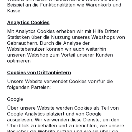
Beispiel an die Funktionalitäten wie Warenkorb und
Kasse.
Analytics Cookies
Mit Analytics Cookies erheben wir mit Hilfe Dritter
Statistiken über die Nutzung unseres Webshops von
Gebrauchern. Durch die Analyse der
Websitebenutzer können wir auch weiterhin
unseren Webshop zum Vorteil unserer Kunden
optimieren
Cookies von Drittanbietern
Unsere Website verwendet Cookies von/für die
folgenden Parteien:
Referenzen
Google
Unsere Produkte finden Sie in ganz Europa
Über unsere Website werden Cookies als Teil von
und darüber hinaus. Sehen Sie hier, wo Sie
Google Analytics platziert und von Google
ein HeBlad-Produkt in Ihrer Nähe finden.
ausgelesen. Wir verwenden diese Dienste, um den
Überblick zu behalten und zu berichten, wie unsere
Produkt
Besucher die Website nutzen und wie sie über die