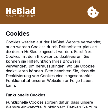
Aufgrund unseres Urlaubs liefern wir von Woche 31 bis
Woche 33 nicht. Bitte berücksichtigen Sie daher längere
Lieferzeiten.
Schon mehr als 30.000 Produkten verkauft
0
Cookies
Cookies werden auf der HeBlad-Website verwendet;
auch werden Cookies durch Drittanbieter platziert,
Deutschland
die durch HeBlad eingesetzt werden. Es ist frei,
Cookies mit dem Browser zu deaktivieren. Sie
Referenties in:
Hahnlein
können die Hilfefunktion Ihres Browsers
verwenden, um herauszufinden, wo Sie Cookies
deaktivieren können. Bitte beachten Sie, dass die
Deaktivierung von Cookies eine eingeschränkte
Geen reviews gevonden voor deze
Funktionalität unserer Website zur Folge haben
locatie.
kann.
Funktionelle Cookies
Funktionelle Cookies sorgen dafür, dass unsere
Website einwandfrei funktioniert. Denken Sie zum