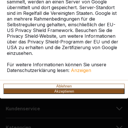
sammelt, werden an einen Server von Google
übermittelt und dort gespeichert. Server-Standort
sind im Regelfall die Vereinigten Staaten. Google ist
Kontakt
an mehrere Rahmenbedingungen für die
Selbstregulierung gehalten, einschließlich der EU-
HeBlad Deutschland
US Privacy Shield Framework. Besuchen Sie die
Diekerstraße 97
Privacy Shield-Website, um weitere Informationen
über das Privacy Shield-Programm der EU und der
42781 Haan
USA zu erhalten und die Zertifizierung von Google
Deutschland
einzusehen.
+49 212 934 77 25
Für weitere Informationen können Sie unsere
Datenschutzerklärung lesen:
info@HeBlad.de
Anzeigen
Ablehnen
Akzeptieren
Kundenservice
Kategorien