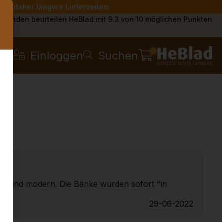
Sie daher längere Lieferzeiten.
s
Kunden beurteilen HeBlad mit 9.3 von 10 möglichen Punkten
0
Einloggen
Suchen
bil und modern. Die Bänke wurden sofort "in
29-06-2022