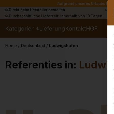
Aufgrund unseres Urlaubs liefe
Direkt beim Hersteller bestellen
Sch
Durchschnittliche Lieferzeit: innerhalb von 10 Tagen
Kategorien
Lieferung
Kontakt
HGF
Home
/
Deutschland
/
Ludwigshafen
Referenties in:
Ludwig