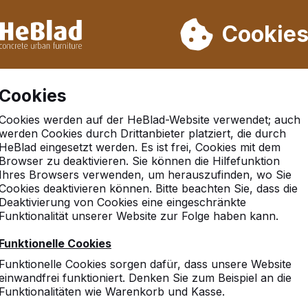
rn wir von Woche 31 bis Woche 33 nicht. Bitte berücksichtigen 
on mehr als 30.000 Produkten verkauft
Cookie
Cookies
Cookies werden auf der HeBlad-Website verwendet; auch
werden Cookies durch Drittanbieter platziert, die durch
HeBlad eingesetzt werden. Es ist frei, Cookies mit dem
Browser zu deaktivieren. Sie können die Hilfefunktion
shafen
Ihres Browsers verwenden, um herauszufinden, wo Sie
Cookies deaktivieren können. Bitte beachten Sie, dass die
Deaktivierung von Cookies eine eingeschränkte
Funktionalität unserer Website zur Folge haben kann.
9
Funktionelle Cookies
Die Produkte sind sehr sta
Funktionelle Cookies sorgen dafür, dass unsere Website
Betrieb" genommen.
einwandfrei funktioniert. Denken Sie zum Beispiel an die
Funktionalitäten wie Warenkorb und Kasse.