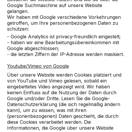
Google Suchmaschine auf unsere Website
gelangen.
Wir haben mit Google verschiedene Vorkehrungen
getroffen, um Ihre personenbezogenen Daten zu
schützen:
- Google Analytics ist privacy-freundlich eingestelt;
Referenzen
- haben wir eine Bearbeitungsübereinkommen mit
Google abgeschlossen;
Unsere Produkte finden Sie in ganz Europa
- die letzten Ziffern der IP-Adresse werden maskiert.
und darüber hinaus. Sehen Sie hier, wo Sie
ein HeBlad-Produkt in Ihrer Nähe finden.
Youtube/Vimeo von Google
Über unsere Website werden Cookies platziert und
Produkt
von YouTube und Vimeo gelesen, sobald ein
eingebettetes Video angezeigt wird. Wir haben
Alles anzeigen
keinen Einfluss auf die Nutzung der Daten durch
Google und/oder Dritte. Lesen Sie die Google-
Kategorie
Datenschutzerklärung (die sich regelmäßig ändern
kann), um zu wissen, was mit ihren
(personenbezogenen) Daten geschieht, die durch
Alles anzeigen
diese Cookies verarbeitet werden. Die
Informationen, die Google über unsere Website