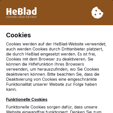
Aufgrund unseres Urlaubs liefern wir von Woche 31 bis
Woche 33 nicht. Bitte berücksichtigen Sie daher längere
Lieferzeiten.
Schon mehr als 30.000 Produkten verkauft
0
Cookies
Cookies werden auf der HeBlad-Website verwendet;
auch werden Cookies durch Drittanbieter platziert,
Deutschland
die durch HeBlad eingesetzt werden. Es ist frei,
Cookies mit dem Browser zu deaktivieren. Sie
Referenties in:
können die Hilfefunktion Ihres Browsers
Ludwigshafen
verwenden, um herauszufinden, wo Sie Cookies
deaktivieren können. Bitte beachten Sie, dass die
Deaktivierung von Cookies eine eingeschränkte
Funktionalität unserer Website zur Folge haben
kann.
Funktionelle Cookies
Funktionelle Cookies sorgen dafür, dass unsere
Website einwandfrei funktioniert. Denken Sie zum