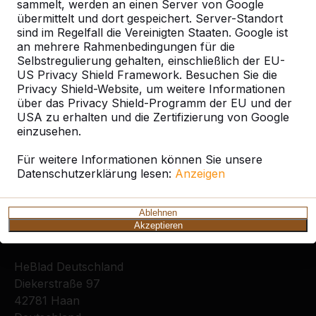
sammelt, werden an einen Server von Google
Ort oder Postleitzahl suchen
übermittelt und dort gespeichert. Server-Standort
sind im Regelfall die Vereinigten Staaten. Google ist
an mehrere Rahmenbedingungen für die
Selbstregulierung gehalten, einschließlich der EU-
US Privacy Shield Framework. Besuchen Sie die
Privacy Shield-Website, um weitere Informationen
über das Privacy Shield-Programm der EU und der
USA zu erhalten und die Zertifizierung von Google
Zie ook
einzusehen.
Mannheim
Für weitere Informationen können Sie unsere
Datenschutzerklärung lesen:
Anzeigen
Ablehnen
Akzeptieren
Kontakt
HeBlad Deutschland
Diekerstraße 97
42781 Haan