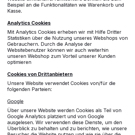
Beispiel an die Funktionalitäten wie Warenkorb und
Kasse.
9
Analytics Cookies
Die Produkte sind sehr stabil und modern. Die
Mit Analytics Cookies erheben wir mit Hilfe Dritter
Bänke wurden sofort "in Betrieb" genommen.
Statistiken über die Nutzung unseres Webshops von
29-06-2022
Gebrauchern. Durch die Analyse der
Websitebenutzer können wir auch weiterhin
unseren Webshop zum Vorteil unserer Kunden
optimieren
Cookies von Drittanbietern
Unsere Website verwendet Cookies von/für die
folgenden Parteien:
Google
Über unsere Website werden Cookies als Teil von
Google Analytics platziert und von Google
ausgelesen. Wir verwenden diese Dienste, um den
Überblick zu behalten und zu berichten, wie unsere
Besucher die Website nutzen und wie sie über die