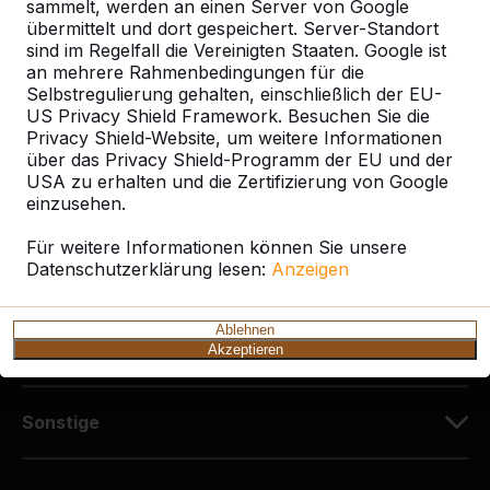
Diekerstraße 97
sammelt, werden an einen Server von Google
42781 Haan
übermittelt und dort gespeichert. Server-Standort
sind im Regelfall die Vereinigten Staaten. Google ist
Deutschland
an mehrere Rahmenbedingungen für die
Selbstregulierung gehalten, einschließlich der EU-
+49 212 934 77 25
US Privacy Shield Framework. Besuchen Sie die
info@HeBlad.de
Privacy Shield-Website, um weitere Informationen
über das Privacy Shield-Programm der EU und der
USA zu erhalten und die Zertifizierung von Google
einzusehen.
Für weitere Informationen können Sie unsere
Datenschutzerklärung lesen:
Anzeigen
Kundenservice
Ablehnen
Kategorien
Akzeptieren
Sonstige