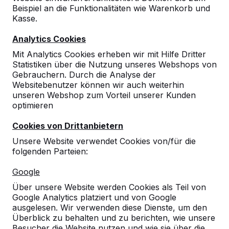
Beispiel an die Funktionalitäten wie Warenkorb und
Kasse.
Analytics Cookies
Mit Analytics Cookies erheben wir mit Hilfe Dritter
Statistiken über die Nutzung unseres Webshops von
Gebrauchern. Durch die Analyse der
Websitebenutzer können wir auch weiterhin
unseren Webshop zum Vorteil unserer Kunden
optimieren
Cookies von Drittanbietern
Unsere Website verwendet Cookies von/für die
folgenden Parteien:
Referenzen
Google
Unsere Produkte finden Sie in ganz Europa
Über unsere Website werden Cookies als Teil von
und darüber hinaus. Sehen Sie hier, wo Sie
Google Analytics platziert und von Google
ein HeBlad-Produkt in Ihrer Nähe finden.
ausgelesen. Wir verwenden diese Dienste, um den
Überblick zu behalten und zu berichten, wie unsere
Produkt
Besucher die Website nutzen und wie sie über die