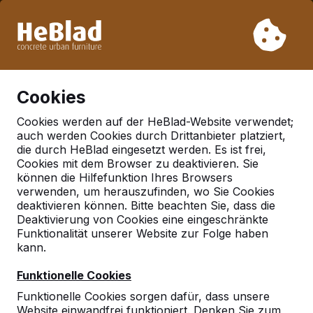
Aufgrund unseres Urlaubs liefern wir von Woche 31 bis
Woche 33 nicht. Bitte berücksichtigen Sie daher längere
Lieferzeiten.
Schon mehr als 30.000 Produkten verkauft
0
Cookies
Cookies werden auf der HeBlad-Website verwendet;
auch werden Cookies durch Drittanbieter platziert,
Deutschland
die durch HeBlad eingesetzt werden. Es ist frei,
Cookies mit dem Browser zu deaktivieren. Sie
Referenties in:
Kleve
können die Hilfefunktion Ihres Browsers
verwenden, um herauszufinden, wo Sie Cookies
deaktivieren können. Bitte beachten Sie, dass die
Deaktivierung von Cookies eine eingeschränkte
Geen reviews gevonden voor deze
Funktionalität unserer Website zur Folge haben
locatie.
kann.
Funktionelle Cookies
Funktionelle Cookies sorgen dafür, dass unsere
Website einwandfrei funktioniert. Denken Sie zum