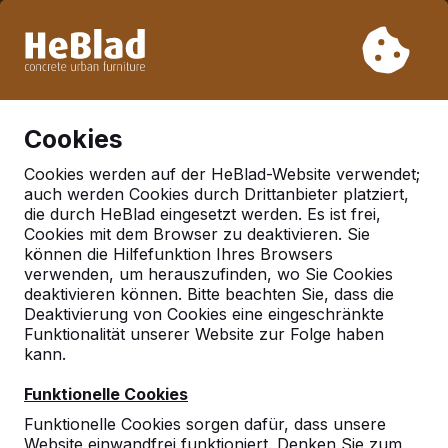
Aufgrund unseres Urlaubs liefern wir von Woche 31 bis
Woche 33 nicht. Bitte berücksichtigen Sie daher längere
Lieferzeiten.
Schon mehr als 30.000 Produkten verkauft
0
Cookies
Cookies werden auf der HeBlad-Website verwendet;
auch werden Cookies durch Drittanbieter platziert,
Geen referenties gevonden in 'robdorf'
die durch HeBlad eingesetzt werden. Es ist frei,
Cookies mit dem Browser zu deaktivieren. Sie
können die Hilfefunktion Ihres Browsers
Deutschland
verwenden, um herauszufinden, wo Sie Cookies
Referenties in:
deaktivieren können. Bitte beachten Sie, dass die
Deaktivierung von Cookies eine eingeschränkte
Deutschland
Funktionalität unserer Website zur Folge haben
kann.
Funktionelle Cookies
Funktionelle Cookies sorgen dafür, dass unsere
Website einwandfrei funktioniert. Denken Sie zum