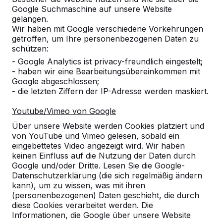
Google Suchmaschine auf unsere Website
8
gelangen.
Wir haben mit Google verschiedene Vorkehrungen
Bisher ist dieses Produkt unsere Erfahrung.
getroffen, um Ihre personenbezogenen Daten zu
Es ist gut angenommen worden und man
schützen:
kann schön dran sitzen. Alles in allem ein
- Google Analytics ist privacy-freundlich eingestelt;
sehr gutes Produkt. Kann man nur
- haben wir eine Bearbeitungsübereinkommen mit
empfehlen.
Google abgeschlossen;
25-06-2026
- die letzten Ziffern der IP-Adresse werden maskiert.
Youtube/Vimeo von Google
10
Über unsere Website werden Cookies platziert und
von YouTube und Vimeo gelesen, sobald ein
23-06-2026
eingebettetes Video angezeigt wird. Wir haben
keinen Einfluss auf die Nutzung der Daten durch
Google und/oder Dritte. Lesen Sie die Google-
Datenschutzerklärung (die sich regelmäßig ändern
10
kann), um zu wissen, was mit ihren
dieses war die erste Bestellung. Es war alles
(personenbezogenen) Daten geschieht, die durch
durchweg positiv
diese Cookies verarbeitet werden. Die
Gabi Baxpehler
10-06-2026
Informationen, die Google über unsere Website