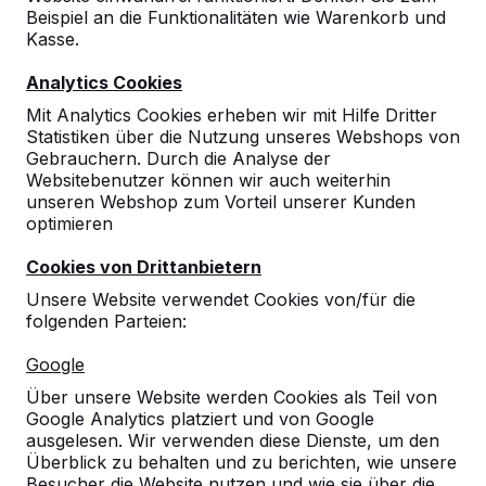
Beispiel an die Funktionalitäten wie Warenkorb und
Kasse.
Analytics Cookies
Mit Analytics Cookies erheben wir mit Hilfe Dritter
10
Statistiken über die Nutzung unseres Webshops von
02-07-2026
Gebrauchern. Durch die Analyse der
Websitebenutzer können wir auch weiterhin
unseren Webshop zum Vorteil unserer Kunden
optimieren
10
Cookies von Drittanbietern
30-06-2026
Unsere Website verwendet Cookies von/für die
folgenden Parteien:
10
Google
Qualitativ sehr hochwertige Spielgeräte.
Über unsere Website werden Cookies als Teil von
Unsere Schüler sind begeistert!
Google Analytics platziert und von Google
30-06-2026
ausgelesen. Wir verwenden diese Dienste, um den
Überblick zu behalten und zu berichten, wie unsere
Besucher die Website nutzen und wie sie über die