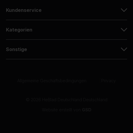
10
Kundenservice
Ich habe vor einigen Jahren die gleiche Platte
gekauft und bin sehr zufrieden mit der
Qualität.
Kategorien
07-05-2026
Sonstige
10
Dirk Zenz
07-05-2026
Allgemeine Geschäftsbedingungen
|
Privacy
10
06-05-2026
© 2026 HeBlad Deutschland Deutschland
Website erstellt von
GSD
10
Der gelieferte Tischkicker schaut sehr gut