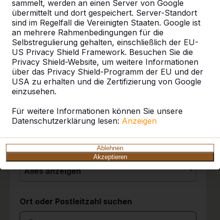
sammelt, werden an einen Server von Google
übermittelt und dort gespeichert. Server-Standort
sind im Regelfall die Vereinigten Staaten. Google ist
10
an mehrere Rahmenbedingungen für die
Referenzen
Selbstregulierung gehalten, einschließlich der EU-
Die Tischgruppen stehen seit drei Tagen und
US Privacy Shield Framework. Besuchen Sie die
sie werden von den Kindern sehr gut
Privacy Shield-Website, um weitere Informationen
angenommen. Wir sind sehr zufrieden mit der
Unsere Produkte finden Sie in ganz Europa
über das Privacy Shield-Programm der EU und der
Entscheidung für die Picknicksets.
und darüber hinaus. Sehen Sie hier, wo Sie
USA zu erhalten und die Zertifizierung von Google
Grundschule Friedrichsthal
03-06-2026
ein HeBlad-Produkt in Ihrer Nähe finden.
einzusehen.
Produkt
Für weitere Informationen können Sie unsere
Datenschutzerklärung lesen:
10
Anzeigen
Alles anzeigen
Wir sind ganz begeistert über die Spielgeräte.
Es ist eine hochwertige Qualität. Die
Kategorie
Ablehnen
Anlieferung war super; der Fahrer hat
Akzeptieren
ausreichend Zeit, die Geräte auf den besten
Alles anzeigen
Standort zu stellen. Die Spielgeräte wurden
bereits sehr gut bespielt. Tolle Produkte und
das Zubehör stellen wir in einer Alubox
Ort oder Postleitzahl suchen
daneben zur Verfügung. So ist ein spontanes
Spiel im Mehrgenerationenpark jederzeit