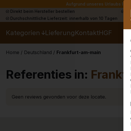
Aufgrund unseres Urlaubs liefe
Direkt beim Hersteller bestellen
Sch
Durchschnittliche Lieferzeit: innerhalb von 10 Tagen
Kategorien
Lieferung
Kontakt
HGF
Home
/
Deutschland
/
Frankfurt-am-main
Referenties in:
Frankf
Geen reviews gevonden voor deze locatie.