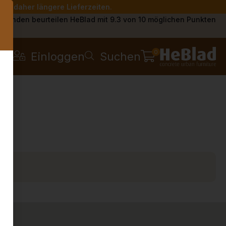
Sie daher längere Lieferzeiten.
s
Kunden beurteilen HeBlad mit 9.3 von 10 möglichen Punkten
0
Einloggen
Suchen