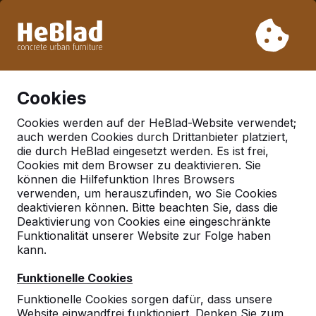
Aufgrund unseres Urlaubs liefern wir von Woche 31 bis
Woche 33 nicht. Bitte berücksichtigen Sie daher längere
Lieferzeiten.
Schon mehr als 30.000 Produkten verkauft
0
Cookies
Cookies werden auf der HeBlad-Website verwendet;
auch werden Cookies durch Drittanbieter platziert,
Deutschland
die durch HeBlad eingesetzt werden. Es ist frei,
Cookies mit dem Browser zu deaktivieren. Sie
Referenties in:
Eslohe
können die Hilfefunktion Ihres Browsers
verwenden, um herauszufinden, wo Sie Cookies
deaktivieren können. Bitte beachten Sie, dass die
Deaktivierung von Cookies eine eingeschränkte
Geen reviews gevonden voor deze
Funktionalität unserer Website zur Folge haben
locatie.
kann.
Funktionelle Cookies
Funktionelle Cookies sorgen dafür, dass unsere
Website einwandfrei funktioniert. Denken Sie zum