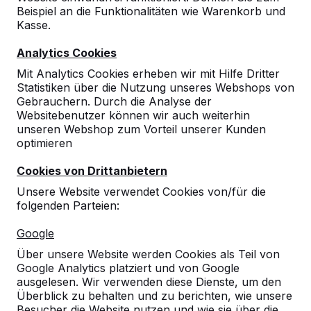
Beispiel an die Funktionalitäten wie Warenkorb und
Kasse.
Analytics Cookies
Mit Analytics Cookies erheben wir mit Hilfe Dritter
Statistiken über die Nutzung unseres Webshops von
Gebrauchern. Durch die Analyse der
Websitebenutzer können wir auch weiterhin
unseren Webshop zum Vorteil unserer Kunden
optimieren
Cookies von Drittanbietern
Unsere Website verwendet Cookies von/für die
folgenden Parteien:
Referenzen
Google
Unsere Produkte finden Sie in ganz Europa
Über unsere Website werden Cookies als Teil von
und darüber hinaus. Sehen Sie hier, wo Sie
Google Analytics platziert und von Google
ein HeBlad-Produkt in Ihrer Nähe finden.
ausgelesen. Wir verwenden diese Dienste, um den
Überblick zu behalten und zu berichten, wie unsere
Produkt
Besucher die Website nutzen und wie sie über die