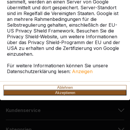
sammelt, werden an einen Server von Google
übermittelt und dort gespeichert. Server-Standort
sind im Regelfall die Vereinigten Staaten. Google ist
Kontakt
an mehrere Rahmenbedingungen für die
Selbstregulierung gehalten, einschließlich der EU-
HeBlad Deutschland
US Privacy Shield Framework. Besuchen Sie die
Diekerstraße 97
Privacy Shield-Website, um weitere Informationen
über das Privacy Shield-Programm der EU und der
42781 Haan
USA zu erhalten und die Zertifizierung von Google
Deutschland
einzusehen.
+49 212 934 77 25
Für weitere Informationen können Sie unsere
Datenschutzerklärung lesen:
info@HeBlad.de
Anzeigen
Ablehnen
Akzeptieren
Kundenservice
Kategorien