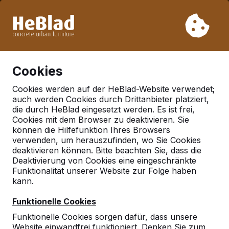
Aufgrund unseres Urlaubs liefern wir von Woche 31 bis
Woche 33 nicht. Bitte berücksichtigen Sie daher längere
Lieferzeiten.
Schon mehr als 30.000 Produkten verkauft
0
Cookies
Cookies werden auf der HeBlad-Website verwendet;
auch werden Cookies durch Drittanbieter platziert,
Deutschland
die durch HeBlad eingesetzt werden. Es ist frei,
Cookies mit dem Browser zu deaktivieren. Sie
Referenties in:
Waabs
können die Hilfefunktion Ihres Browsers
verwenden, um herauszufinden, wo Sie Cookies
deaktivieren können. Bitte beachten Sie, dass die
Deaktivierung von Cookies eine eingeschränkte
Geen reviews gevonden voor deze
Funktionalität unserer Website zur Folge haben
locatie.
kann.
Funktionelle Cookies
Funktionelle Cookies sorgen dafür, dass unsere
Website einwandfrei funktioniert. Denken Sie zum