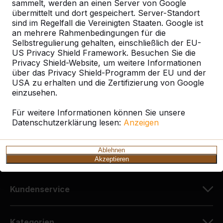
sammelt, werden an einen Server von Google
übermittelt und dort gespeichert. Server-Standort
sind im Regelfall die Vereinigten Staaten. Google ist
Kontakt
an mehrere Rahmenbedingungen für die
Selbstregulierung gehalten, einschließlich der EU-
HeBlad Deutschland
US Privacy Shield Framework. Besuchen Sie die
Diekerstraße 97
Privacy Shield-Website, um weitere Informationen
über das Privacy Shield-Programm der EU und der
42781 Haan
USA zu erhalten und die Zertifizierung von Google
Deutschland
einzusehen.
+49 212 934 77 25
Für weitere Informationen können Sie unsere
Datenschutzerklärung lesen:
info@HeBlad.de
Anzeigen
Ablehnen
Akzeptieren
Kundenservice
Kategorien