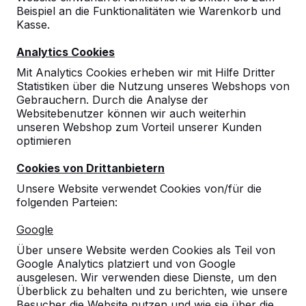
Beispiel an die Funktionalitäten wie Warenkorb und
Kasse.
Analytics Cookies
Mit Analytics Cookies erheben wir mit Hilfe Dritter
Statistiken über die Nutzung unseres Webshops von
Gebrauchern. Durch die Analyse der
Websitebenutzer können wir auch weiterhin
unseren Webshop zum Vorteil unserer Kunden
optimieren
Cookies von Drittanbietern
Unsere Website verwendet Cookies von/für die
folgenden Parteien:
Referenzen
Google
Unsere Produkte finden Sie in ganz Europa
Über unsere Website werden Cookies als Teil von
und darüber hinaus. Sehen Sie hier, wo Sie
Google Analytics platziert und von Google
ein HeBlad-Produkt in Ihrer Nähe finden.
ausgelesen. Wir verwenden diese Dienste, um den
Überblick zu behalten und zu berichten, wie unsere
Produkt
Besucher die Website nutzen und wie sie über die