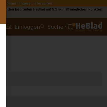
Sie daher längere Lieferzeiten.
s
Kunden beurteilen HeBlad mit 9.3 von 10 möglichen Punkten
0
Einloggen
Suchen