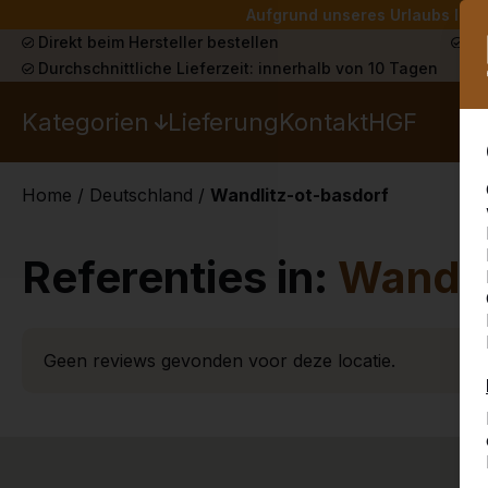
Aufgrund unseres Urlaubs liefe
Direkt beim Hersteller bestellen
Sch
Durchschnittliche Lieferzeit: innerhalb von 10 Tagen
Kategorien
Lieferung
Kontakt
HGF
Home
/
Deutschland
/
Wandlitz-ot-basdorf
Referenties in:
Wandli
Geen reviews gevonden voor deze locatie.