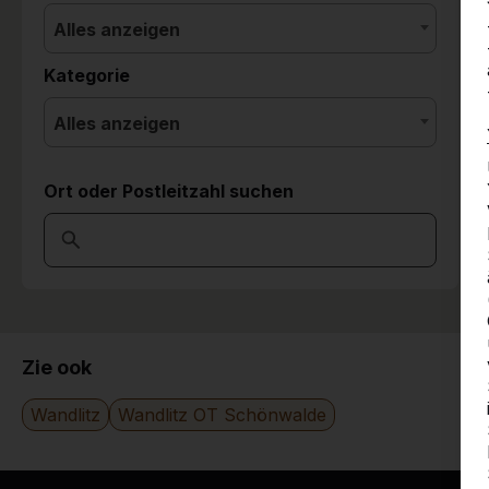
Alles anzeigen
Kategorie
Alles anzeigen
Ort oder Postleitzahl suchen
Zie ook
Wandlitz
Wandlitz OT Schönwalde