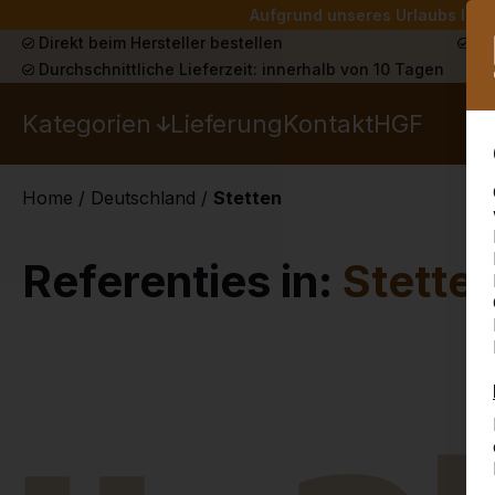
Aufgrund unseres Urlaubs liefe
Direkt beim Hersteller bestellen
Sch
Durchschnittliche Lieferzeit: innerhalb von 10 Tagen
Kategorien
Lieferung
Kontakt
HGF
Home
/
Deutschland
/
Stetten
Referenties in:
Stette