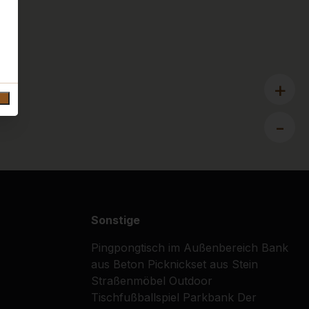
+
-
Sonstige
Pingpongtisch im Außenbereich
Bank
aus Beton
Picknickset aus Stein
Straßenmöbel
Outdoor
Tischfußballspiel
Parkbank
Der