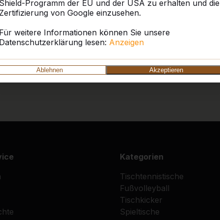
Shield-Programm der EU und der USA zu erhalten und die
Zertifizierung von Google einzusehen.
Für weitere Informationen können Sie unsere
Datenschutzerklärung lesen:
Anzeigen
Ablehnen
Akzeptieren
vice
Kategorien
n
Tischtennistische
Fußvolleyball
Tischkicker
chte
Spieltische