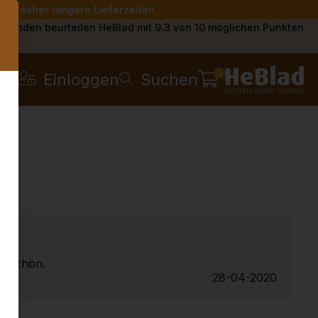
Sie daher längere Lieferzeiten.
s
Kunden beurteilen HeBlad mit 9.3 von 10 möglichen Punkten
0
Einloggen
Suchen
hr schön.
28-04-2020