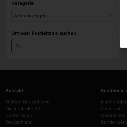
Kategorie
Alles anzeigen
Ort oder Postleitzahl suchen
Kontakt
Kundenser
HeBlad Deutschland
Nachrichte
Diekerstraße 97
Über uns
42781 Haan
Downloads
Deutschland
Kundenberi