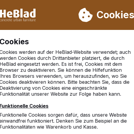
rn wir von Woche 31 bis Woche 33 nicht. Bitte berücksichtigen 
on mehr als 30.000 Produkten verkauft
Cookie
Cookies
Cookies werden auf der HeBlad-Website verwendet; auch
werden Cookies durch Drittanbieter platziert, die durch
HeBlad eingesetzt werden. Es ist frei, Cookies mit dem
Browser zu deaktivieren. Sie können die Hilfefunktion
n
Ihres Browsers verwenden, um herauszufinden, wo Sie
Cookies deaktivieren können. Bitte beachten Sie, dass die
Deaktivierung von Cookies eine eingeschränkte
Funktionalität unserer Website zur Folge haben kann.
10
Funktionelle Cookies
Hat super funktioniert, se
Funktionelle Cookies sorgen dafür, dass unsere Website
Uw naam
einwandfrei funktioniert. Denken Sie zum Beispiel an die
Funktionalitäten wie Warenkorb und Kasse.