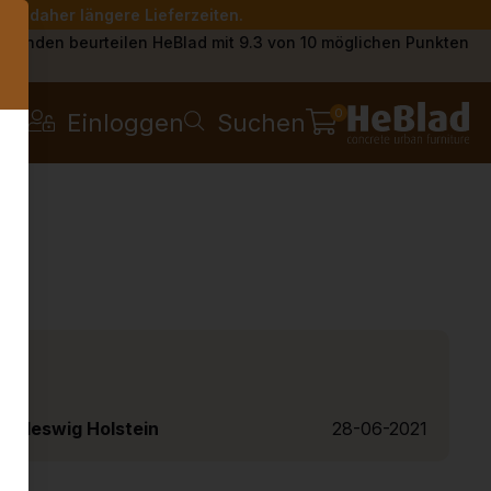
Sie daher längere Lieferzeiten.
s
Kunden beurteilen HeBlad mit 9.3 von 10 möglichen Punkten
0
Einloggen
Suchen
chleswig Holstein
28-06-2021