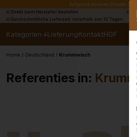
Aufgrund unseres Urlaubs liefe
Direkt beim Hersteller bestellen
Sch
Durchschnittliche Lieferzeit: innerhalb von 10 Tagen
Kategorien
Lieferung
Kontakt
HGF
Home
/
Deutschland
/
Krummwisch
Referenties in:
Krumm