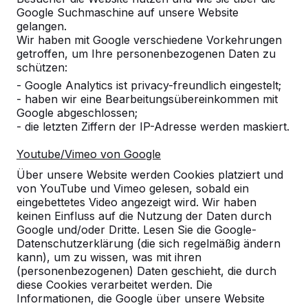
Google Suchmaschine auf unsere Website
gelangen.
Wir haben mit Google verschiedene Vorkehrungen
getroffen, um Ihre personenbezogenen Daten zu
schützen:
- Google Analytics ist privacy-freundlich eingestelt;
- haben wir eine Bearbeitungsübereinkommen mit
Google abgeschlossen;
- die letzten Ziffern der IP-Adresse werden maskiert.
Youtube/Vimeo von Google
Über unsere Website werden Cookies platziert und
von YouTube und Vimeo gelesen, sobald ein
eingebettetes Video angezeigt wird. Wir haben
keinen Einfluss auf die Nutzung der Daten durch
Google und/oder Dritte. Lesen Sie die Google-
Referenzen
Datenschutzerklärung (die sich regelmäßig ändern
kann), um zu wissen, was mit ihren
(personenbezogenen) Daten geschieht, die durch
Unsere Produkte finden Sie in ganz Europa
diese Cookies verarbeitet werden. Die
und darüber hinaus. Sehen Sie hier, wo Sie
Informationen, die Google über unsere Website
ein HeBlad-Produkt in Ihrer Nähe finden.