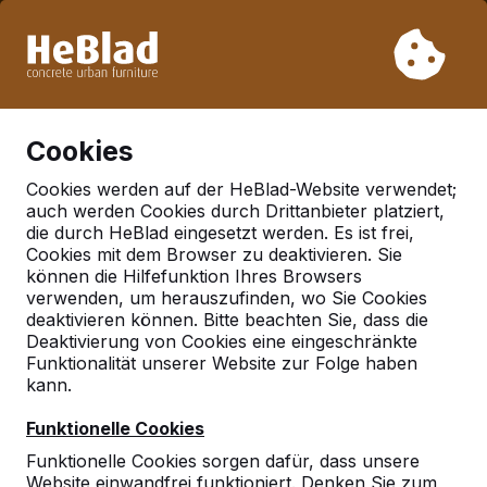
Aufgrund unseres Urlaubs liefern wir von Woche 31 bis
Woche 33 nicht. Bitte berücksichtigen Sie daher längere
Lieferzeiten.
Schon mehr als 30.000 Produkten verkauft
0
Cookies
Cookies werden auf der HeBlad-Website verwendet;
auch werden Cookies durch Drittanbieter platziert,
Deutschland
die durch HeBlad eingesetzt werden. Es ist frei,
Cookies mit dem Browser zu deaktivieren. Sie
Referenties in:
Chemnitz
können die Hilfefunktion Ihres Browsers
verwenden, um herauszufinden, wo Sie Cookies
deaktivieren können. Bitte beachten Sie, dass die
Deaktivierung von Cookies eine eingeschränkte
Funktionalität unserer Website zur Folge haben
kann.
Funktionelle Cookies
Funktionelle Cookies sorgen dafür, dass unsere
Website einwandfrei funktioniert. Denken Sie zum