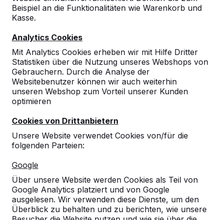
Beispiel an die Funktionalitäten wie Warenkorb und
10
Kasse.
sehr stabil, lackierte Oberfläche leicht zu
Analytics Cookies
reinigen und einfache Graffitientfernung
möglich, Nutzerfeedback: spielt sich vom
Mit Analytics Cookies erheben wir mit Hilfe Dritter
Ballsprungverhalten ähnlich wie eine
Statistiken über die Nutzung unseres Webshops von
Turnierplatte,
Gebrauchern. Durch die Analyse der
easy Lieferung
Websitebenutzer können wir auch weiterhin
14-11-2025
unseren Webshop zum Vorteil unserer Kunden
optimieren
Cookies von Drittanbietern
10
Unsere Website verwendet Cookies von/für die
Es war die Erstbestellung, Fahrer verdient
folgenden Parteien:
eine 11 von 10, gerne wieder. Haltbarkeit im
schweren Einsatzgebiet wird getestet.
Google
16-07-2025
Über unsere Website werden Cookies als Teil von
Google Analytics platziert und von Google
ausgelesen. Wir verwenden diese Dienste, um den
Überblick zu behalten und zu berichten, wie unsere
Besucher die Website nutzen und wie sie über die