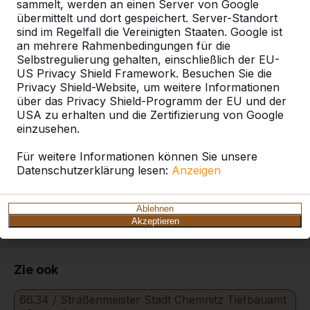
sammelt, werden an einen Server von Google
übermittelt und dort gespeichert. Server-Standort
Produkt
sind im Regelfall die Vereinigten Staaten. Google ist
an mehrere Rahmenbedingungen für die
Alles anzeigen
Selbstregulierung gehalten, einschließlich der EU-
US Privacy Shield Framework. Besuchen Sie die
Kategorie
Privacy Shield-Website, um weitere Informationen
über das Privacy Shield-Programm der EU und der
USA zu erhalten und die Zertifizierung von Google
Alles anzeigen
einzusehen.
Für weitere Informationen können Sie unsere
Ort oder Postleitzahl suchen
Datenschutzerklärung lesen:
Anzeigen
Ablehnen
Akzeptieren
Zie ook
66.34 / Straßenmeister Stadt Chemnitz Tiefbauamt