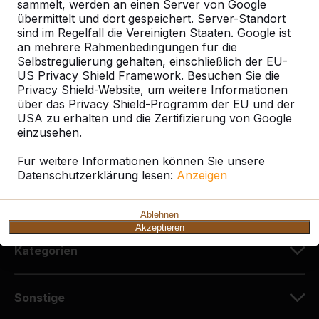
sammelt, werden an einen Server von Google
HeBlad Deutschland
übermittelt und dort gespeichert. Server-Standort
Diekerstraße 97
sind im Regelfall die Vereinigten Staaten. Google ist
42781 Haan
an mehrere Rahmenbedingungen für die
Deutschland
Selbstregulierung gehalten, einschließlich der EU-
US Privacy Shield Framework. Besuchen Sie die
Privacy Shield-Website, um weitere Informationen
+49 212 934 77 25
über das Privacy Shield-Programm der EU und der
info@HeBlad.de
USA zu erhalten und die Zertifizierung von Google
einzusehen.
Für weitere Informationen können Sie unsere
Datenschutzerklärung lesen:
Anzeigen
Kundenservice
Ablehnen
Akzeptieren
Kategorien
Sonstige