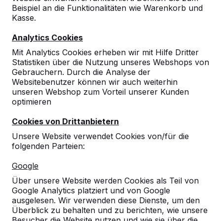
Beispiel an die Funktionalitäten wie Warenkorb und
Kasse.
Analytics Cookies
Mit Analytics Cookies erheben wir mit Hilfe Dritter
Statistiken über die Nutzung unseres Webshops von
Gebrauchern. Durch die Analyse der
Websitebenutzer können wir auch weiterhin
unseren Webshop zum Vorteil unserer Kunden
optimieren
Cookies von Drittanbietern
Unsere Website verwendet Cookies von/für die
folgenden Parteien:
Referenzen
Google
Über unsere Website werden Cookies als Teil von
Unsere Produkte finden Sie in ganz Europa
Google Analytics platziert und von Google
und darüber hinaus. Sehen Sie hier, wo Sie
ausgelesen. Wir verwenden diese Dienste, um den
ein HeBlad-Produkt in Ihrer Nähe finden.
Überblick zu behalten und zu berichten, wie unsere
Besucher die Website nutzen und wie sie über die