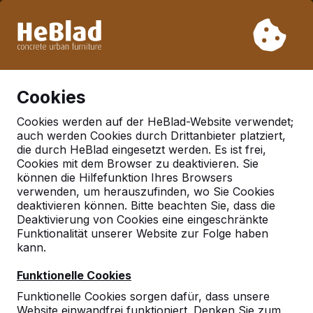
Aufgrund unseres Urlaubs liefern wir von Woche 31 bis
Woche 33 nicht. Bitte berücksichtigen Sie daher längere
Lieferzeiten.
Schon mehr als 30.000 Produkten verkauft
0
Cookies
Cookies werden auf der HeBlad-Website verwendet;
auch werden Cookies durch Drittanbieter platziert,
Deutschland
die durch HeBlad eingesetzt werden. Es ist frei,
Cookies mit dem Browser zu deaktivieren. Sie
Referenties in:
Dornburg
können die Hilfefunktion Ihres Browsers
camburg
verwenden, um herauszufinden, wo Sie Cookies
deaktivieren können. Bitte beachten Sie, dass die
Deaktivierung von Cookies eine eingeschränkte
Funktionalität unserer Website zur Folge haben
Geen reviews gevonden voor deze
kann.
locatie.
Funktionelle Cookies
Funktionelle Cookies sorgen dafür, dass unsere
Website einwandfrei funktioniert. Denken Sie zum