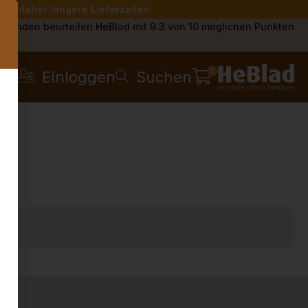
Sie daher längere Lieferzeiten.
s
Kunden beurteilen HeBlad mit 9.3 von 10 möglichen Punkten
0
Einloggen
Suchen