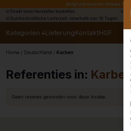
Aufgrund unseres Urlaubs liefe
Direkt beim Hersteller bestellen
Sch
Durchschnittliche Lieferzeit: innerhalb von 10 Tagen
Kategorien
Lieferung
Kontakt
HGF
Home
/
Deutschland
/
Karben
Referenties in:
Karbe
Geen reviews gevonden voor deze locatie.