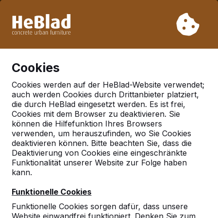
Aufgrund unseres Urlaubs liefern wir von Woche 31 bis
Woche 33 nicht. Bitte berücksichtigen Sie daher längere
Lieferzeiten.
Schon mehr als 30.000 Produkten verkauft
0
Cookies
Cookies werden auf der HeBlad-Website verwendet;
auch werden Cookies durch Drittanbieter platziert,
Deutschland
die durch HeBlad eingesetzt werden. Es ist frei,
Cookies mit dem Browser zu deaktivieren. Sie
Referenties in:
können die Hilfefunktion Ihres Browsers
Angermunde
verwenden, um herauszufinden, wo Sie Cookies
deaktivieren können. Bitte beachten Sie, dass die
Deaktivierung von Cookies eine eingeschränkte
Funktionalität unserer Website zur Folge haben
Geen reviews gevonden voor deze
kann.
locatie.
Funktionelle Cookies
Funktionelle Cookies sorgen dafür, dass unsere
Website einwandfrei funktioniert. Denken Sie zum