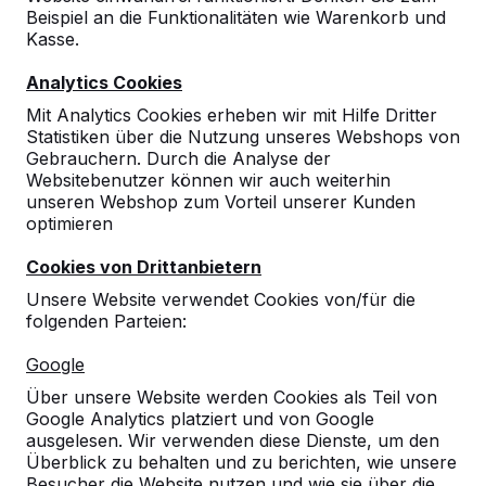
Beispiel an die Funktionalitäten wie Warenkorb und
Kasse.
Analytics Cookies
Mit Analytics Cookies erheben wir mit Hilfe Dritter
Statistiken über die Nutzung unseres Webshops von
Gebrauchern. Durch die Analyse der
Websitebenutzer können wir auch weiterhin
unseren Webshop zum Vorteil unserer Kunden
optimieren
Cookies von Drittanbietern
Unsere Website verwendet Cookies von/für die
folgenden Parteien:
Referenzen
Google
Über unsere Website werden Cookies als Teil von
Unsere Produkte finden Sie in ganz Europa
Google Analytics platziert und von Google
und darüber hinaus. Sehen Sie hier, wo Sie
ausgelesen. Wir verwenden diese Dienste, um den
ein HeBlad-Produkt in Ihrer Nähe finden.
Überblick zu behalten und zu berichten, wie unsere
Besucher die Website nutzen und wie sie über die