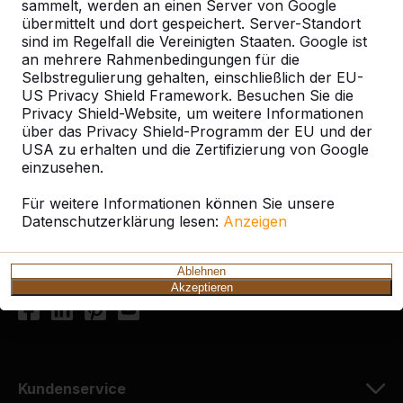
sammelt, werden an einen Server von Google
übermittelt und dort gespeichert. Server-Standort
sind im Regelfall die Vereinigten Staaten. Google ist
an mehrere Rahmenbedingungen für die
Selbstregulierung gehalten, einschließlich der EU-
US Privacy Shield Framework. Besuchen Sie die
Kontakt
Privacy Shield-Website, um weitere Informationen
über das Privacy Shield-Programm der EU und der
HeBlad Deutschland
USA zu erhalten und die Zertifizierung von Google
Diekerstraße 97
einzusehen.
42781 Haan
Deutschland
Für weitere Informationen können Sie unsere
Datenschutzerklärung lesen:
Anzeigen
+49 212 934 77 25
info@HeBlad.de
Ablehnen
Akzeptieren
Kundenservice