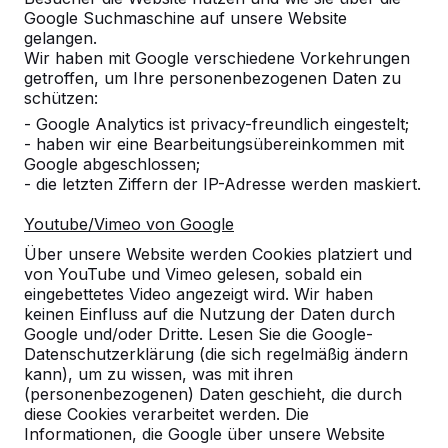
Google Suchmaschine auf unsere Website
Produkt
gelangen.
Wir haben mit Google verschiedene Vorkehrungen
Alles anzeigen
getroffen, um Ihre personenbezogenen Daten zu
schützen:
Kategorie
- Google Analytics ist privacy-freundlich eingestelt;
- haben wir eine Bearbeitungsübereinkommen mit
Alles anzeigen
Google abgeschlossen;
- die letzten Ziffern der IP-Adresse werden maskiert.
Ort oder Postleitzahl suchen
Youtube/Vimeo von Google
Über unsere Website werden Cookies platziert und
von YouTube und Vimeo gelesen, sobald ein
eingebettetes Video angezeigt wird. Wir haben
keinen Einfluss auf die Nutzung der Daten durch
Google und/oder Dritte. Lesen Sie die Google-
Datenschutzerklärung (die sich regelmäßig ändern
kann), um zu wissen, was mit ihren
Zie ook
(personenbezogenen) Daten geschieht, die durch
diese Cookies verarbeitet werden. Die
Angermünde OT
Angermünde, OT
Informationen, die Google über unsere Website
Sternfelde
Sternfelde