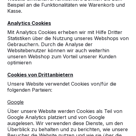
Beispiel an die Funktionalitäten wie Warenkorb und
10
Kasse.
10-09-2024
Analytics Cookies
Mit Analytics Cookies erheben wir mit Hilfe Dritter
Statistiken über die Nutzung unseres Webshops von
10
Gebrauchern. Durch die Analyse der
Websitebenutzer können wir auch weiterhin
Sportservice Berlin
26-10-2023
unseren Webshop zum Vorteil unserer Kunden
optimieren
Cookies von Drittanbietern
10
Unsere Website verwendet Cookies von/für die
Picknickelemente in sehr schönem Design
folgenden Parteien:
und super Qualität.
Ein herzliches Dankeschön an den Fahrer,
Google
der unseren Hausmeister tatkräftig bei der
Aufstellung und Anordnung der Einheiten
Über unsere Website werden Cookies als Teil von
unterstützt hat.
Google Analytics platziert und von Google
17-03-2020
ausgelesen. Wir verwenden diese Dienste, um den
Überblick zu behalten und zu berichten, wie unsere
Besucher die Website nutzen und wie sie über die