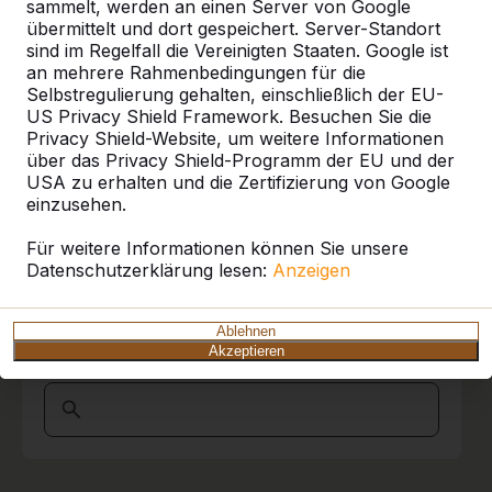
Referenzen
berichten, dass die Hausmeister und die
sammelt, werden an einen Server von Google
Schulleitung begeistert von dem Fahrer
übermittelt und dort gespeichert. Server-Standort
waren, der mit viel Ruhe, Übersicht und
sind im Regelfall die Vereinigten Staaten. Google ist
Unsere Produkte finden Sie in ganz Europa
Souveränität unseren Schulhof befahren hat,
an mehrere Rahmenbedingungen für die
und darüber hinaus. Sehen Sie hier, wo Sie
die Picknickset abgeladen und an Ort und
Selbstregulierung gehalten, einschließlich der EU-
ein HeBlad-Produkt in Ihrer Nähe finden.
Stelle gebracht hat.
US Privacy Shield Framework. Besuchen Sie die
Privacy Shield-Website, um weitere Informationen
Produkt
Wir hatten schon andere Erfahrungen
über das Privacy Shield-Programm der EU und der
machen müssen. Kurz und Gut , wir sind
USA zu erhalten und die Zertifizierung von Google
Alles anzeigen
begeistert und werden sicher
einzusehen.
Wiederholungstäter.
Kategorie
Marion Bleich Schulburo
15-11-2017
Für weitere Informationen können Sie unsere
Datenschutzerklärung lesen:
Anzeigen
Alles anzeigen
10
Ablehnen
Akzeptieren
Ort oder Postleitzahl suchen
Sehr freundlich, souverän und zuverlässig in
jeder Beziehung!
Ein großes Lob an den Fahrer! Sein Können
und seine Gewissenhaftigkeit bei der
Anlieferung haben uns begeistert!
Alles Gute für das gesamte Team!