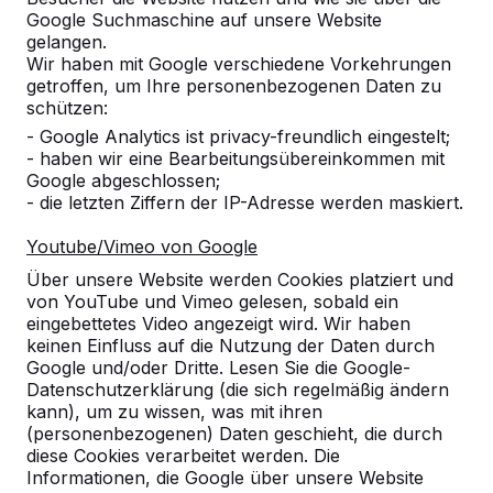
Google Suchmaschine auf unsere Website
10
gelangen.
Wir haben mit Google verschiedene Vorkehrungen
Die Produkte sind bequem, langlebig und
getroffen, um Ihre personenbezogenen Daten zu
pflegeleicht.
schützen:
20-04-2018
- Google Analytics ist privacy-freundlich eingestelt;
- haben wir eine Bearbeitungsübereinkommen mit
Google abgeschlossen;
10
- die letzten Ziffern der IP-Adresse werden maskiert.
wir, die Schulleitung, eigentlich das gesamte
Youtube/Vimeo von Google
Kollegium des OSZ Körperpflege möchten uns
bei Ihnen für die reibungslose Bearbeitung,
Über unsere Website werden Cookies platziert und
Abwicklung und Lieferung der Picknicksets
von YouTube und Vimeo gelesen, sobald ein
bedanken.
eingebettetes Video angezeigt wird. Wir haben
keinen Einfluss auf die Nutzung der Daten durch
Unsere Schüler sind begeistert und bedauern
Google und/oder Dritte. Lesen Sie die Google-
dass das Wetter in Berlin zur Zeit nicht zum
Datenschutzerklärung (die sich regelmäßig ändern
Verweilen einlädt. Sobald es die Witterung
kann), um zu wissen, was mit ihren
zulässt werden wir Ihnen Bilder senden.
(personenbezogenen) Daten geschieht, die durch
diese Cookies verarbeitet werden. Die
Außerdem möchten wir Ihnen noch
Informationen, die Google über unsere Website