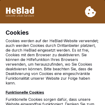
Aufgrund unseres Urlaubs liefern wir von Woche 31 bis
Woche 33 nicht. Bitte berücksichtigen Sie daher längere
Lieferzeiten.
Schon mehr als 30.000 Produkten verkauft
0
Cookies
Cookies werden auf der HeBlad-Website verwendet;
auch werden Cookies durch Drittanbieter platziert,
Deutschland
die durch HeBlad eingesetzt werden. Es ist frei,
Cookies mit dem Browser zu deaktivieren. Sie
Referenties in:
Berlin
können die Hilfefunktion Ihres Browsers
verwenden, um herauszufinden, wo Sie Cookies
deaktivieren können. Bitte beachten Sie, dass die
Deaktivierung von Cookies eine eingeschränkte
Funktionalität unserer Website zur Folge haben
kann.
Funktionelle Cookies
Funktionelle Cookies sorgen dafür, dass unsere
Website einwandfrei funktioniert. Denken Sie zum