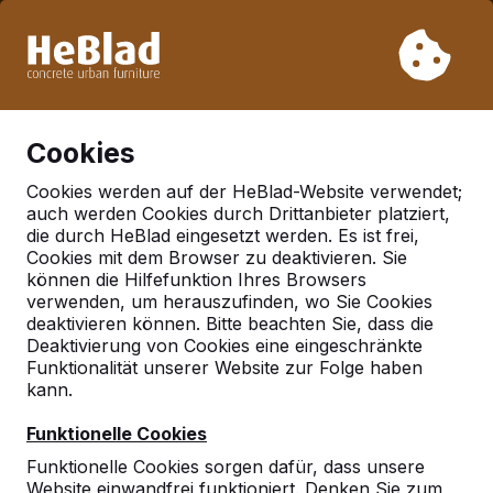
Aufgrund unseres Urlaubs liefern wir von Woche 31 bis
Woche 33 nicht. Bitte berücksichtigen Sie daher längere
Lieferzeiten.
Schon mehr als 30.000 Produkten verkauft
0
Cookies
Cookies werden auf der HeBlad-Website verwendet;
auch werden Cookies durch Drittanbieter platziert,
Deutschland
die durch HeBlad eingesetzt werden. Es ist frei,
Cookies mit dem Browser zu deaktivieren. Sie
Referenties in:
Ladelund
können die Hilfefunktion Ihres Browsers
verwenden, um herauszufinden, wo Sie Cookies
deaktivieren können. Bitte beachten Sie, dass die
Deaktivierung von Cookies eine eingeschränkte
Geen reviews gevonden voor deze
Funktionalität unserer Website zur Folge haben
locatie.
kann.
Funktionelle Cookies
Funktionelle Cookies sorgen dafür, dass unsere
Website einwandfrei funktioniert. Denken Sie zum