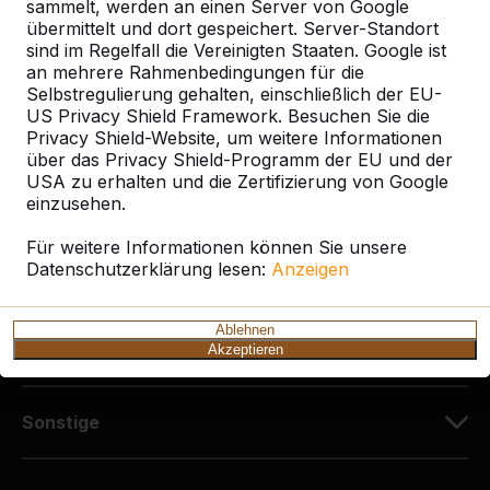
Diekerstraße 97
sammelt, werden an einen Server von Google
42781 Haan
übermittelt und dort gespeichert. Server-Standort
sind im Regelfall die Vereinigten Staaten. Google ist
Deutschland
an mehrere Rahmenbedingungen für die
Selbstregulierung gehalten, einschließlich der EU-
+49 212 934 77 25
US Privacy Shield Framework. Besuchen Sie die
info@HeBlad.de
Privacy Shield-Website, um weitere Informationen
über das Privacy Shield-Programm der EU und der
USA zu erhalten und die Zertifizierung von Google
einzusehen.
Für weitere Informationen können Sie unsere
Datenschutzerklärung lesen:
Anzeigen
Kundenservice
Ablehnen
Kategorien
Akzeptieren
Sonstige