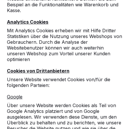
Beispiel an die Funktionalitäten wie Warenkorb und
Kasse.
Analytics Cookies
Mit Analytics Cookies erheben wir mit Hilfe Dritter
Statistiken über die Nutzung unseres Webshops von
Gebrauchern. Durch die Analyse der
Websitebenutzer können wir auch weiterhin
unseren Webshop zum Vorteil unserer Kunden
optimieren
Cookies von Drittanbietern
Unsere Website verwendet Cookies von/für die
folgenden Parteien:
Referenzen
Google
Unsere Produkte finden Sie in ganz Europa
Über unsere Website werden Cookies als Teil von
und darüber hinaus. Sehen Sie hier, wo Sie
Google Analytics platziert und von Google
ein HeBlad-Produkt in Ihrer Nähe finden.
ausgelesen. Wir verwenden diese Dienste, um den
Überblick zu behalten und zu berichten, wie unsere
Produkt
Besucher die Website nutzen und wie sie über die