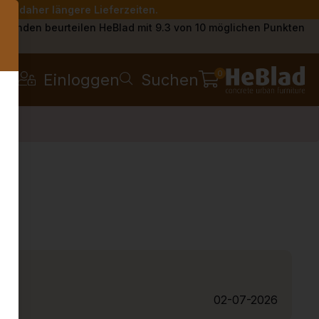
Sie daher längere Lieferzeiten.
s
Kunden beurteilen HeBlad mit 9.3 von 10 möglichen Punkten
0
Einloggen
Suchen
02-07-2026