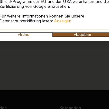
Shield-Programm der EU und der USA zu erhalten und die
Wir sind ganz begeistert üb
Zertifizierung von Google einzusehen.
Die Anlieferung war super;
den besten Standort zu ste
Für weitere Informationen können Sie unsere
bespielt. Tolle Produkte u
Datenschutzerklärung lesen:
Anzeigen
zur Verfügung. So ist ein 
möglich!
Ortsgemeinde Stadtkyll
Ablehnen
Akzeptieren
9
Tolles Produkt, witterungs
10
War alles Bestens. Liefer
vollsten Zufriedenheit.
Wir werden weitere Produk
Trägerverein Schlossfre
vice
Kategorien