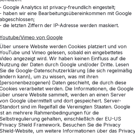
10
- Google Analytics ist privacy-freundlich eingestelt;
- haben wir eine Bearbeitungsübereinkommen mit Google
abgeschlossen;
- die letzten Ziffern der IP-Adresse werden maskiert.
Youtube/Vimeo von Google
10
Über unsere Website werden Cookies platziert und von
dieses war die erste Bestel
YouTube und Vimeo gelesen, sobald ein eingebettetes
Gabi Baxpehler
Video angezeigt wird. Wir haben keinen Einfluss auf die
Nutzung der Daten durch Google und/oder Dritte. Lesen
Sie die Google-Datenschutzerklärung (die sich regelmäßig
ändern kann), um zu wissen, was mit ihren
10
(personenbezogenen) Daten geschieht, die durch diese
Die Tischgruppen stehen s
Cookies verarbeitet werden. Die Informationen, die Google
sehr gut angenommen. Wir 
über unsere Website sammelt, werden an einen Server
Picknicksets.
von Google übermittelt und dort gespeichert. Server-
Grundschule Friedrichsth
Standort sind im Regelfall die Vereinigten Staaten. Google
ist an mehrere Rahmenbedingungen für die
Selbstregulierung gehalten, einschließlich der EU-US
Privacy Shield Framework. Besuchen Sie die Privacy
10
Shield-Website, um weitere Informationen über das Privac