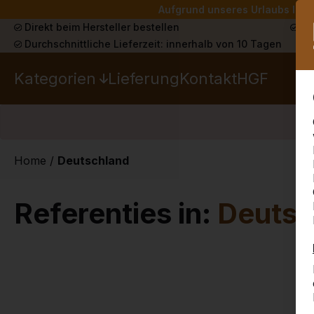
Aufgrund unseres Urlaubs liefe
Direkt beim Hersteller bestellen
Sch
Durchschnittliche Lieferzeit: innerhalb von 10 Tagen
Kategorien
Lieferung
Kontakt
HGF
Home
/
Deutschland
Referenties in:
Deutsc