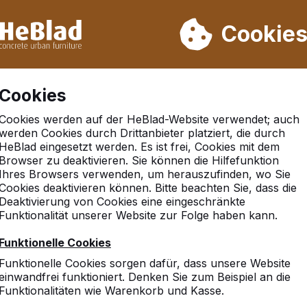
rn wir von Woche 31 bis Woche 33 nicht. Bitte berücksichtigen 
on mehr als 30.000 Produkten verkauft
Cookie
Cookies
Cookies werden auf der HeBlad-Website verwendet; auch
Geen referenties gevonden in 'ketzinhavel'
werden Cookies durch Drittanbieter platziert, die durch
HeBlad eingesetzt werden. Es ist frei, Cookies mit dem
Browser zu deaktivieren. Sie können die Hilfefunktion
Ihres Browsers verwenden, um herauszufinden, wo Sie
Cookies deaktivieren können. Bitte beachten Sie, dass die
hland
Deaktivierung von Cookies eine eingeschränkte
Funktionalität unserer Website zur Folge haben kann.
Funktionelle Cookies
Funktionelle Cookies sorgen dafür, dass unsere Website
10
einwandfrei funktioniert. Denken Sie zum Beispiel an die
Funktionalitäten wie Warenkorb und Kasse.