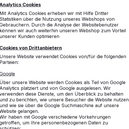
Analytics Cookies
Mit Analytics Cookies erheben wir mit Hilfe Dritter
10
Statistiken über die Nutzung unseres Webshops von
Gebrauchern. Durch die Analyse der Websitebenutzer
können wir auch weiterhin unseren Webshop zum Vorteil
unserer Kunden optimieren
10
Cookies von Drittanbietern
Qualitativ sehr hochwertig
Unsere Website verwendet Cookies von/für die folgenden
Parteien:
Google
Über unsere Website werden Cookies als Teil von Google
8
Analytics platziert und von Google ausgelesen. Wir
Bisher ist dieses Produkt
verwenden diese Dienste, um den Überblick zu behalten
und man kann schön dran si
und zu berichten, wie unsere Besucher die Website nutzen
man nur empfehlen.
und wie sie über die Google Suchmaschine auf unsere
Website gelangen.
Wir haben mit Google verschiedene Vorkehrungen
getroffen, um Ihre personenbezogenen Daten zu
schützen: