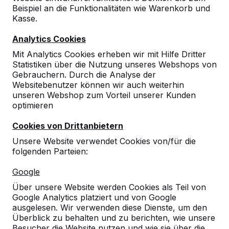
Beispiel an die Funktionalitäten wie Warenkorb und
Kasse.
Analytics Cookies
Mit Analytics Cookies erheben wir mit Hilfe Dritter
Statistiken über die Nutzung unseres Webshops von
Gebrauchern. Durch die Analyse der
Websitebenutzer können wir auch weiterhin
unseren Webshop zum Vorteil unserer Kunden
optimieren
Cookies von Drittanbietern
Unsere Website verwendet Cookies von/für die
folgenden Parteien:
Referenzen
Google
Unsere Produkte finden Sie in ganz Europa
Über unsere Website werden Cookies als Teil von
und darüber hinaus. Sehen Sie hier, wo Sie
Google Analytics platziert und von Google
ein HeBlad-Produkt in Ihrer Nähe finden.
ausgelesen. Wir verwenden diese Dienste, um den
Überblick zu behalten und zu berichten, wie unsere
Produkt
Besucher die Website nutzen und wie sie über die