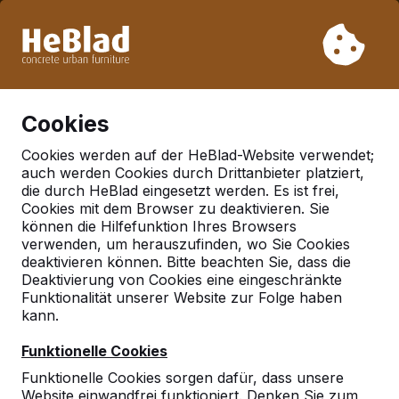
Aufgrund unseres Urlaubs liefern wir von Woche 31 bis
Woche 33 nicht. Bitte berücksichtigen Sie daher längere
Lieferzeiten.
Schon mehr als 30.000 Produkten verkauft
0
Cookies
Cookies werden auf der HeBlad-Website verwendet;
auch werden Cookies durch Drittanbieter platziert,
Deutschland
die durch HeBlad eingesetzt werden. Es ist frei,
Cookies mit dem Browser zu deaktivieren. Sie
Referenties in:
Wolfhagen
können die Hilfefunktion Ihres Browsers
verwenden, um herauszufinden, wo Sie Cookies
deaktivieren können. Bitte beachten Sie, dass die
Deaktivierung von Cookies eine eingeschränkte
Geen reviews gevonden voor deze
Funktionalität unserer Website zur Folge haben
locatie.
kann.
Funktionelle Cookies
Funktionelle Cookies sorgen dafür, dass unsere
Website einwandfrei funktioniert. Denken Sie zum