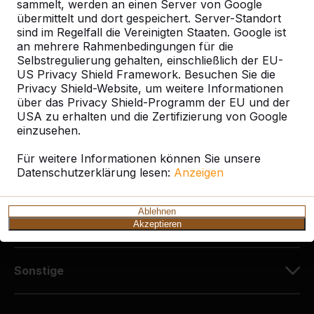
Diekerstraße 97
sammelt, werden an einen Server von Google
42781 Haan
übermittelt und dort gespeichert. Server-Standort
sind im Regelfall die Vereinigten Staaten. Google ist
Deutschland
an mehrere Rahmenbedingungen für die
Selbstregulierung gehalten, einschließlich der EU-
+49 212 934 77 25
US Privacy Shield Framework. Besuchen Sie die
info@HeBlad.de
Privacy Shield-Website, um weitere Informationen
über das Privacy Shield-Programm der EU und der
USA zu erhalten und die Zertifizierung von Google
einzusehen.
Für weitere Informationen können Sie unsere
Datenschutzerklärung lesen:
Anzeigen
Kundenservice
Ablehnen
Kategorien
Akzeptieren
Sonstige