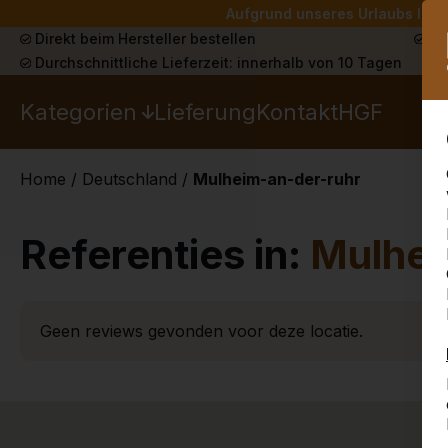
Aufgrund unseres Urlaubs liefe
Direkt beim Hersteller bestellen
Sch
Durchschnittliche Lieferzeit: innerhalb von 10 Tagen
Kategorien
Lieferung
Kontakt
HGF
Home
/
Deutschland
/
Mulheim-an-der-ruhr
Referenties in:
Mulhei
Geen reviews gevonden voor deze locatie.