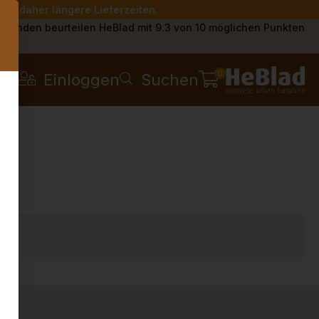
Sie daher längere Lieferzeiten.
s
Kunden beurteilen HeBlad mit 9.3 von 10 möglichen Punkten
0
Einloggen
Suchen